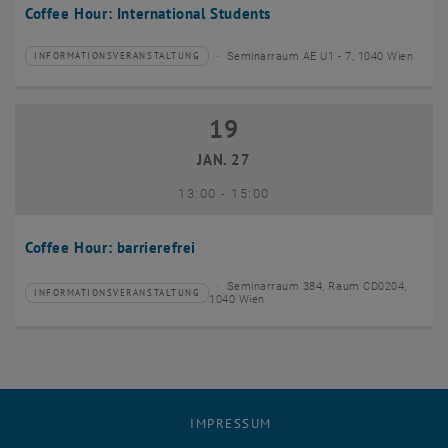
Coffee Hour: International Students
Seminarraum AE U1 - 7, 1040 Wien
INFORMATIONSVERANSTALTUNG
Veranstaltungstyp:
Veranstaltungsort:
19
19 Januar 2027
JAN. 27
bis
13:00
-
15:00
Coffee Hour: barrierefrei
Seminarraum 384, Raum CD0204,
INFORMATIONSVERANSTALTUNG
Veranstaltungstyp:
Veranstaltungsort:
1040 Wien
IMPRESSUM