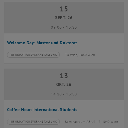
15
15 September 2026
SEPT. 26
bis
09:00
-
15:30
Welcome Day: Master und Doktorat
TU Wien, 1040 Wien
INFORMATIONSVERANSTALTUNG
Veranstaltungstyp:
Veranstaltungsort:
13
13 Oktober 2026
OKT. 26
bis
14:30
-
15:30
Coffee Hour: International Students
Seminarraum AE U1 - 7, 1040 Wien
INFORMATIONSVERANSTALTUNG
Veranstaltungstyp:
Veranstaltungsort: