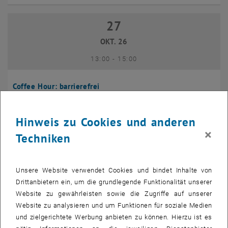
27
27 Oktober 2026
OKT. 26
bis
13:00
-
15:00
Coffee Hour: barrierefrei
Seminarraum 384, Raum CD0204,
INFORMATIONSVERANSTALTUNG
Veranstaltungstyp:
Veranstaltungsort:
1040 Wien
Hinweis zu Cookies und anderen
×
Techniken
10
10 November 2026
NOV. 26
Unsere Website verwendet Cookies und bindet Inhalte von
bis
13:00
-
14:00
Drittanbietern ein, um die grundlegende Funktionalität unserer
Website zu gewährleisten sowie die Zugriffe auf unserer
Website zu analysieren und um Funktionen für soziale Medien
Coffee Hour: International Students
und zielgerichtete Werbung anbieten zu können. Hierzu ist es