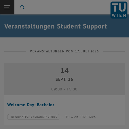
Studium
Seitennavigation öffnen
EN
TU Login
Forschung
Suche
International
Quicklinks
Veranstaltungen Student Support
Quicklinks-Menü umschalten
Karriere
Zur 1. Menü Ebene
Studium
Zurück zur letzten Ebene:
Student Support
Zurück: Subseiten von Student Support auflisten
VERANSTALTUNGEN VOM 17. JULI 2026
Veranstaltungen
14
14 September 2026
SEPT. 26
bis
09:00
-
15:30
Welcome Day: Bachelor
TU Wien, 1040 Wien
INFORMATIONSVERANSTALTUNG
Veranstaltungstyp:
Veranstaltungsort: