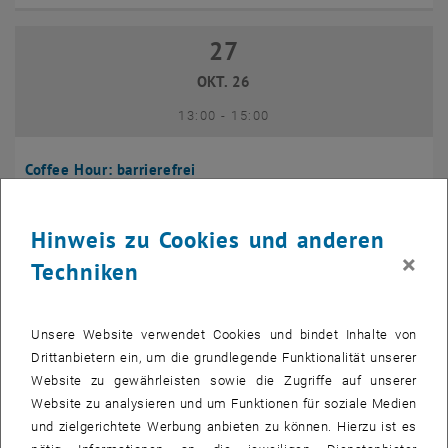
27
27 Oktober 2026
OKT. 26
bis
13:00
-
15:00
Coffee Hour: barrierefrei
Seminarraum 384, Raum CD0204,
INFORMATIONSVERANSTALTUNG
Veranstaltungstyp:
Veranstaltungsort:
1040 Wien
Hinweis zu Cookies und anderen
×
Techniken
10
10 November 2026
NOV. 26
Unsere Website verwendet Cookies und bindet Inhalte von
bis
13:00
-
14:00
Drittanbietern ein, um die grundlegende Funktionalität unserer
Website zu gewährleisten sowie die Zugriffe auf unserer
Website zu analysieren und um Funktionen für soziale Medien
Coffee Hour: International Students
und zielgerichtete Werbung anbieten zu können. Hierzu ist es