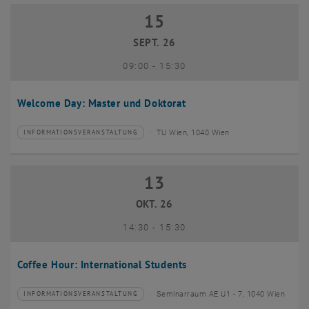
15
15 September 2026
SEPT. 26
bis
09:00
-
15:30
Welcome Day: Master und Doktorat
TU Wien, 1040 Wien
INFORMATIONSVERANSTALTUNG
Veranstaltungstyp:
Veranstaltungsort:
13
13 Oktober 2026
OKT. 26
bis
14:30
-
15:30
Coffee Hour: International Students
Seminarraum AE U1 - 7, 1040 Wien
INFORMATIONSVERANSTALTUNG
Veranstaltungstyp:
Veranstaltungsort: