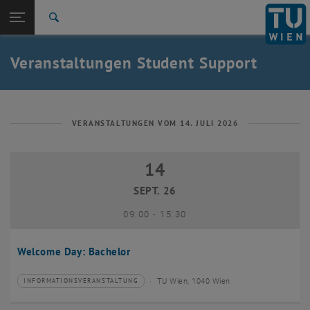
Studium
Seitennavigation öffnen
EN
TU Login
Forschung
Suche
International
Quicklinks
Veranstaltungen Student Support
Quicklinks-Menü umschalten
Karriere
Zur 1. Menü Ebene
Studium
Zurück zur letzten Ebene:
Student Support
Zurück: Subseiten von Student Support auflisten
VERANSTALTUNGEN VOM 14. JULI 2026
Veranstaltungen
14
14 September 2026
SEPT. 26
bis
09:00
-
15:30
Welcome Day: Bachelor
TU Wien, 1040 Wien
INFORMATIONSVERANSTALTUNG
Veranstaltungstyp:
Veranstaltungsort: