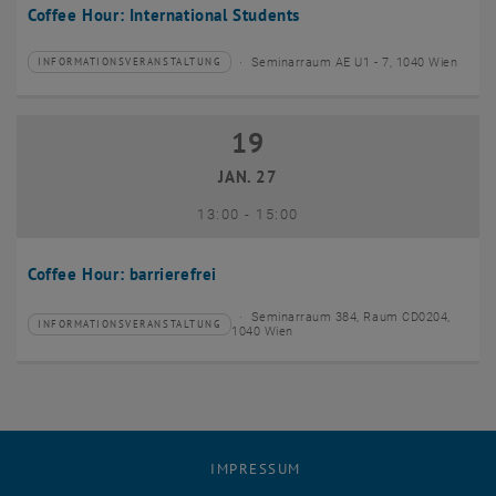
Coffee Hour: International Students
Seminarraum AE U1 - 7, 1040 Wien
INFORMATIONSVERANSTALTUNG
Veranstaltungstyp:
Veranstaltungsort:
19
19 Januar 2027
JAN. 27
bis
13:00
-
15:00
Coffee Hour: barrierefrei
Seminarraum 384, Raum CD0204,
INFORMATIONSVERANSTALTUNG
Veranstaltungstyp:
Veranstaltungsort:
1040 Wien
IMPRESSUM