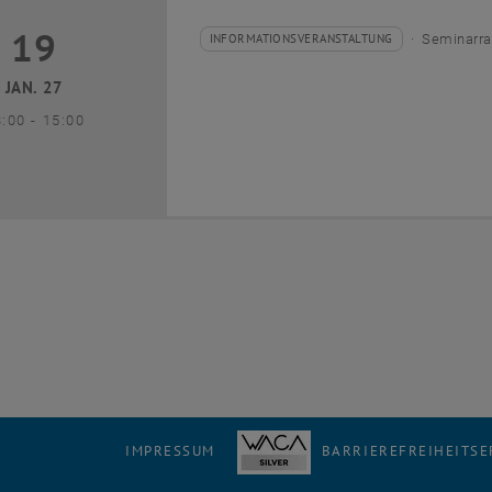
19
9 Januar 2027
INFORMATIONSVERANSTALTUNG
Seminarra
Veranstaltungstyp:
Veranstaltungsort:
JAN. 27
bis
3:00
-
15:00
IMPRESSUM
BARRIEREFREIHEITS