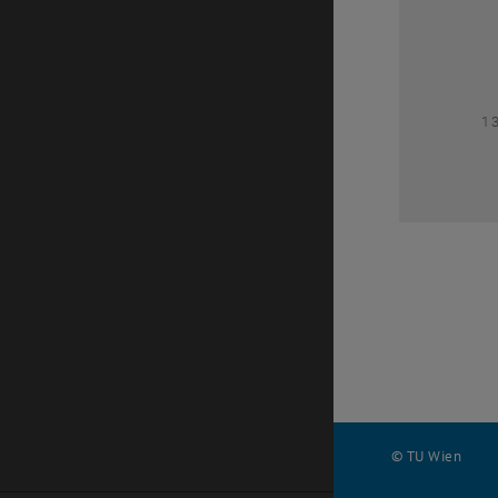
1
1
© TU Wien
#