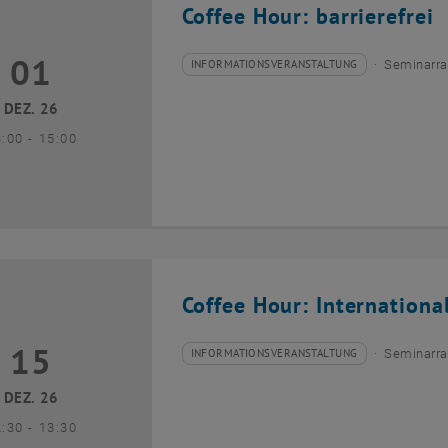
Coffee Hour: barrierefrei
01
1 Dezember 2026
INFORMATIONSVERANSTALTUNG
Seminarra
Veranstaltungstyp:
Veranstaltungsort:
DEZ. 26
bis
3:00
-
15:00
Coffee Hour: Internationa
15
5 Dezember 2026
INFORMATIONSVERANSTALTUNG
Seminarra
Veranstaltungstyp:
Veranstaltungsort:
DEZ. 26
bis
2:30
-
13:30