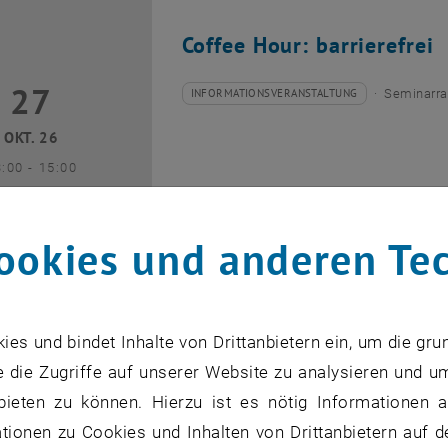
Coffee Hour: barrierefrei
27
7 Oktober 2026
INFORMATIONSVERANSTALTUNG
Seminarra
Veranstaltungstyp:
Veranstaltungsort:
OKT. 26
bis
3:00
-
15:00
ookies und anderen Te
Coffee Hour: Internationa
s und bindet Inhalte von Drittanbietern ein, um die gru
 die Zugriffe auf unserer Website zu analysieren und u
10
0 November 2026
INFORMATIONSVERANSTALTUNG
Seminarra
Veranstaltungstyp:
Veranstaltungsort:
bieten zu können. Hierzu ist es nötig Informationen an
NOV. 26
ionen zu Cookies und Inhalten von Drittanbietern auf d