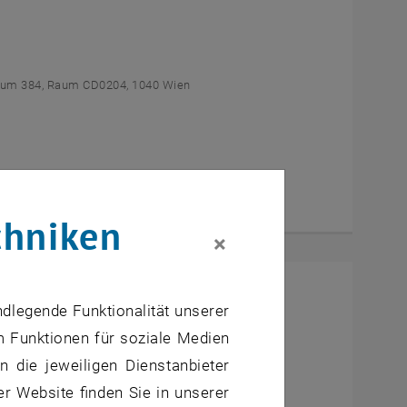
um 384, Raum CD0204, 1040 Wien
chniken
×
l Students
ndlegende Funktionalität unserer
m Funktionen für soziale Medien
um AE U1 - 7, 1040 Wien
 die jeweiligen Dienstanbieter
er Website finden Sie in unserer