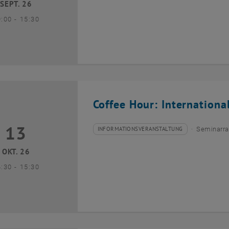
SEPT. 26
bis
9:00
-
15:30
Coffee Hour: Internationa
13
3 Oktober 2026
INFORMATIONSVERANSTALTUNG
Seminarra
Veranstaltungstyp:
Veranstaltungsort:
OKT. 26
bis
4:30
-
15:30