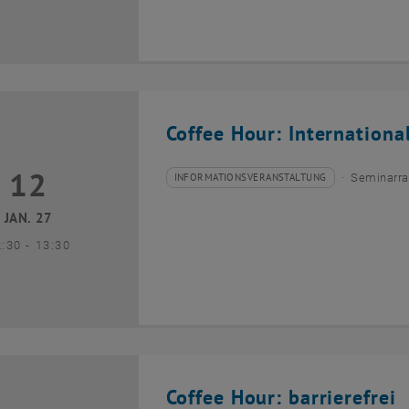
Coffee Hour: Internationa
12
2 Januar 2027
INFORMATIONSVERANSTALTUNG
Seminarra
Veranstaltungstyp:
Veranstaltungsort:
JAN. 27
bis
2:30
-
13:30
Coffee Hour: barrierefrei