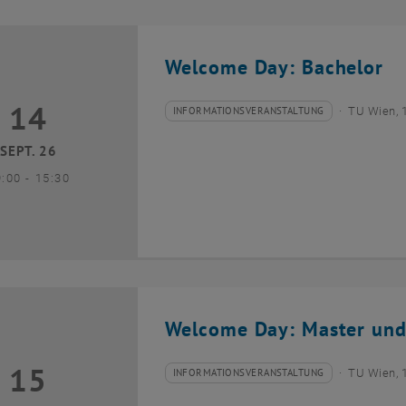
Welcome Day: Bachelor
14
4 September 2026
INFORMATIONSVERANSTALTUNG
TU Wien, 
Veranstaltungstyp:
Veranstaltungsort:
SEPT. 26
bis
9:00
-
15:30
Welcome Day: Master und
15
5 September 2026
INFORMATIONSVERANSTALTUNG
TU Wien, 
Veranstaltungstyp:
Veranstaltungsort: