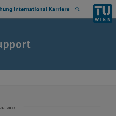
chung
International
Karriere
Suche
upport
ULI 2026