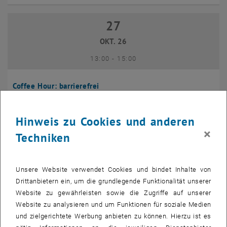
27
27 Oktober 2026
OKT. 26
bis
13:00
-
15:00
Coffee Hour: barrierefrei
Seminarraum 384, Raum CD0204,
INFORMATIONSVERANSTALTUNG
Veranstaltungstyp:
Veranstaltungsort:
1040 Wien
Hinweis zu Cookies und anderen
×
Techniken
10
10 November 2026
NOV. 26
Unsere Website verwendet Cookies und bindet Inhalte von
bis
13:00
-
14:00
Drittanbietern ein, um die grundlegende Funktionalität unserer
Website zu gewährleisten sowie die Zugriffe auf unserer
Website zu analysieren und um Funktionen für soziale Medien
Coffee Hour: International Students
und zielgerichtete Werbung anbieten zu können. Hierzu ist es