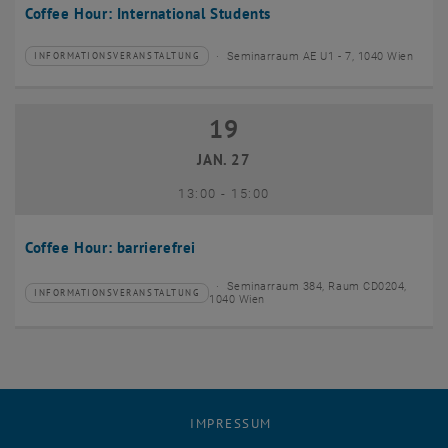
Coffee Hour: International Students
Seminarraum AE U1 - 7, 1040 Wien
INFORMATIONSVERANSTALTUNG
Veranstaltungstyp:
Veranstaltungsort:
19
19 Januar 2027
JAN. 27
bis
13:00
-
15:00
Coffee Hour: barrierefrei
Seminarraum 384, Raum CD0204,
INFORMATIONSVERANSTALTUNG
Veranstaltungstyp:
Veranstaltungsort:
1040 Wien
IMPRESSUM