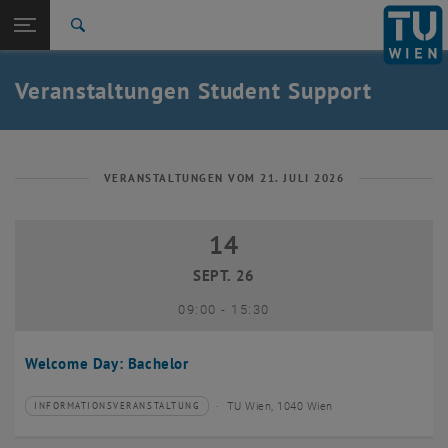
Studium
Seitennavigation öffnen
EN
TU Login
Forschung
Suche
International
Quicklinks
Veranstaltungen Student Support
Quicklinks-Menü umschalten
Karriere
Zur 1. Menü Ebene
Studium
Zurück zur letzten Ebene:
Student Support
Zurück: Subseiten von Student Support auflisten
VERANSTALTUNGEN VOM 21. JULI 2026
Veranstaltungen
14
14 September 2026
SEPT. 26
bis
09:00
-
15:30
Welcome Day: Bachelor
TU Wien, 1040 Wien
INFORMATIONSVERANSTALTUNG
Veranstaltungstyp:
Veranstaltungsort: