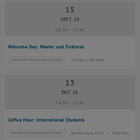
15
15 September 2026
SEPT. 26
bis
09:00
-
15:30
Welcome Day: Master und Doktorat
TU Wien, 1040 Wien
INFORMATIONSVERANSTALTUNG
Veranstaltungstyp:
Veranstaltungsort:
13
13 Oktober 2026
OKT. 26
bis
14:30
-
15:30
Coffee Hour: International Students
Seminarraum AE U1 - 7, 1040 Wien
INFORMATIONSVERANSTALTUNG
Veranstaltungstyp:
Veranstaltungsort: