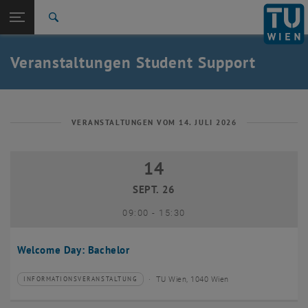
Studium
Seitennavigation öffnen
EN
TU Login
Forschung
Suche
International
Quicklinks
Veranstaltungen Student Support
Quicklinks-Menü umschalten
Karriere
Zur 1. Menü Ebene
Studium
Zurück zur letzten Ebene:
Student Support
Zurück: Subseiten von Student Support auflisten
VERANSTALTUNGEN VOM 14. JULI 2026
Veranstaltungen
14
14 September 2026
SEPT. 26
bis
09:00
-
15:30
Welcome Day: Bachelor
TU Wien, 1040 Wien
INFORMATIONSVERANSTALTUNG
Veranstaltungstyp:
Veranstaltungsort: