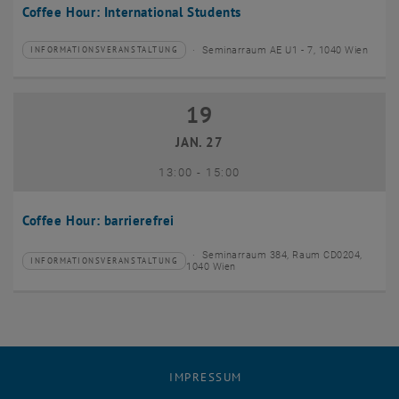
Coffee Hour: International Students
Seminarraum AE U1 - 7, 1040 Wien
INFORMATIONSVERANSTALTUNG
Veranstaltungstyp:
Veranstaltungsort:
19
19 Januar 2027
JAN. 27
bis
13:00
-
15:00
Coffee Hour: barrierefrei
Seminarraum 384, Raum CD0204,
INFORMATIONSVERANSTALTUNG
Veranstaltungstyp:
Veranstaltungsort:
1040 Wien
IMPRESSUM