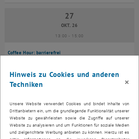
27
27 Oktober 2026
OKT. 26
bis
13:00
-
15:00
Coffee Hour: barrierefrei
Seminarraum 384, Raum CD0204,
INFORMATIONSVERANSTALTUNG
Veranstaltungstyp:
Veranstaltungsort:
1040 Wien
Hinweis zu Cookies und anderen
×
Techniken
10
10 November 2026
NOV. 26
Unsere Website verwendet Cookies und bindet Inhalte von
bis
13:00
-
14:00
Drittanbietern ein, um die grundlegende Funktionalität unserer
Website zu gewährleisten sowie die Zugriffe auf unserer
Website zu analysieren und um Funktionen für soziale Medien
Coffee Hour: International Students
und zielgerichtete Werbung anbieten zu können. Hierzu ist es