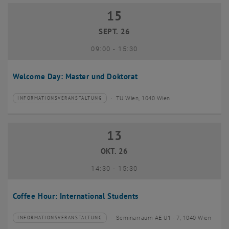
15
15 September 2026
SEPT. 26
bis
09:00
-
15:30
Welcome Day: Master und Doktorat
TU Wien, 1040 Wien
INFORMATIONSVERANSTALTUNG
Veranstaltungstyp:
Veranstaltungsort:
13
13 Oktober 2026
OKT. 26
bis
14:30
-
15:30
Coffee Hour: International Students
Seminarraum AE U1 - 7, 1040 Wien
INFORMATIONSVERANSTALTUNG
Veranstaltungstyp:
Veranstaltungsort: