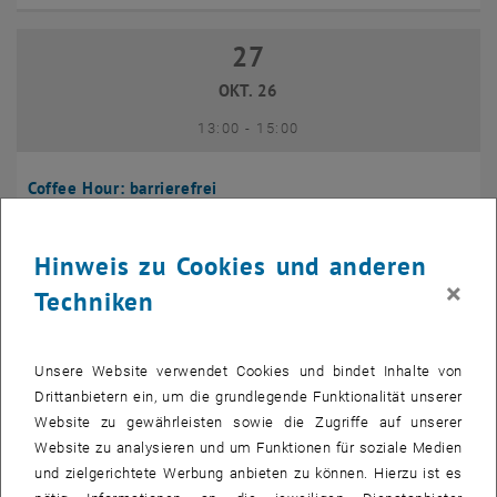
27
27 Oktober 2026
OKT. 26
bis
13:00
-
15:00
Coffee Hour: barrierefrei
Seminarraum 384, Raum CD0204,
INFORMATIONSVERANSTALTUNG
Veranstaltungstyp:
Veranstaltungsort:
1040 Wien
Hinweis zu Cookies und anderen
×
Techniken
10
10 November 2026
NOV. 26
Unsere Website verwendet Cookies und bindet Inhalte von
bis
13:00
-
14:00
Drittanbietern ein, um die grundlegende Funktionalität unserer
Website zu gewährleisten sowie die Zugriffe auf unserer
Website zu analysieren und um Funktionen für soziale Medien
Coffee Hour: International Students
und zielgerichtete Werbung anbieten zu können. Hierzu ist es