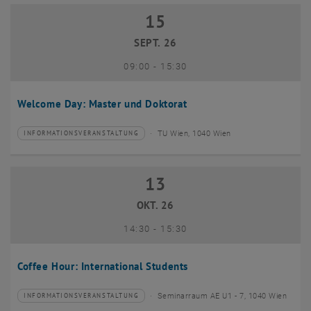
15
15 September 2026
SEPT. 26
bis
09:00
-
15:30
Welcome Day: Master und Doktorat
TU Wien, 1040 Wien
INFORMATIONSVERANSTALTUNG
Veranstaltungstyp:
Veranstaltungsort:
13
13 Oktober 2026
OKT. 26
bis
14:30
-
15:30
Coffee Hour: International Students
Seminarraum AE U1 - 7, 1040 Wien
INFORMATIONSVERANSTALTUNG
Veranstaltungstyp:
Veranstaltungsort: