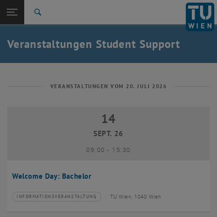
Studium
Seitennavigation öffnen
EN
TU Login
Forschung
Suche
International
Quicklinks
Veranstaltungen Student Support
Quicklinks-Menü umschalten
Karriere
Zur 1. Menü Ebene
Studium
Zurück zur letzten Ebene:
Student Support
Zurück: Subseiten von Student Support auflisten
VERANSTALTUNGEN VOM 20. JULI 2026
Veranstaltungen
14
14 September 2026
SEPT. 26
bis
09:00
-
15:30
Welcome Day: Bachelor
TU Wien, 1040 Wien
INFORMATIONSVERANSTALTUNG
Veranstaltungstyp:
Veranstaltungsort: