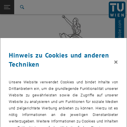
Studium
Seitennavigation öffnen
TU Login
Forschung
Suche
International
© EFStock - stock.adobe.com
Quicklinks
Quicklinks-Menü umschalten
Karriere
Zur 1. Menü Ebene
Studium
Zurück zur letzten Ebene:
Psychologische Beratung und
Hinweis zu Cookies und anderen
Zurück: Subseiten von Psychologische Beratung und Mentale Gesundhe
Mentale Gesundheit
×
Techniken
Prokrastination
Unsere Website verwendet Cookies und bindet Inhalte von
Prokrastination
Drittanbietern ein, um die grundlegende Funktionalität unserer
Website zu gewährleisten sowie die Zugriffe auf unserer
Website zu analysieren und um Funktionen für soziale Medien
Prokrastination kommt vom lateinischen Wort
und zielgerichtete Werbung anbieten zu können. Hierzu ist es
„procrastinatio“
und bedeutet so viel wie
„Aufschub“,
nötig Informationen an die jeweiligen Dienstanbieter
„Vertagung“
.
weiterzugeben. Weitere Informationen zu Cookies und Inhalten
Es ist also die Verlagerung einer Entscheidung oder Aktivität auf