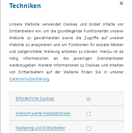
×
Techniken
28 Juli 2025
29 Juli 2025
30 Juli 2025
31 Juli 2025
1 August 2025
2 August 2025
3 August 2025
Zurück zu vergangene Veranstaltungen
Unsere Website verwendet Cookies und bindet Inhalte von
Drittanbietern ein, um die grundlegende Funktionalität unserer
Website zu gewährleisten sowie die Zugriffe auf unserer
Informationen
Website zu analysieren und um Funktionen für soziale Medien
Hier finden Sie eine Übersicht der bereits stattgefundenen
und zielgerichtete Werbung anbieten zu können. Hierzu ist es
Veranstaltungen des Fachbereichs "Hochschuldidaktik -
nötig Informationen an die jeweiligen Dienstanbieter
focus:lehre".
weiterzugeben. Weitere Informationen zu Cookies und Inhalten
VERANSTALTUNGEN AM 15. JULI 2025
von Drittanbietern auf der Website finden Sie in unserer
Datenschutzerklärung
.
Es gibt keine Veranstaltungen in der aktuellen Ansicht.
Erforderliche Cookies zulassen
Erforderliche Cookies
Datum auswählen
Juli
2025
Voriger Monat
Nächs
Statistik Cookies zulassen
Anonymisierte Webstatistiken
MO
DI
MI
DO
FR
SA
SO
Marketing Cookies zulassen
Marketing und Drittanbieter