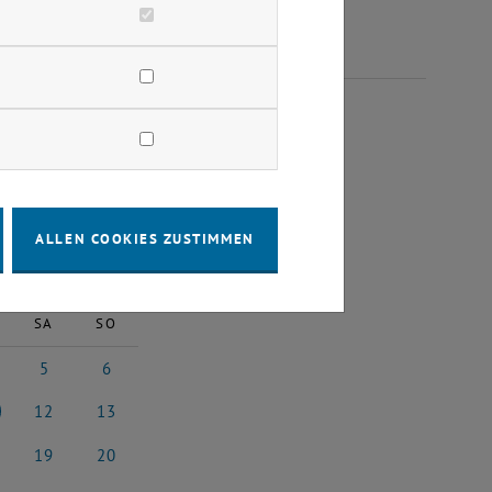
LI 2025
ALLEN COOKIES ZUSTIMMEN
2025
Nächster Monat
SA
SO
5
6
 2025
5 Juli 2025
6 Juli 2025
12
13
i 2025
12 Juli 2025
13 Juli 2025
19
20
i 2025
19 Juli 2025
20 Juli 2025