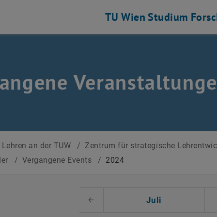
TU Wien
Studium
Fors
angene Veranstaltung
Lehren an der TUW
/
Zentrum für strategische Lehrentwi
der
/
Vergangene Events
/
2024
 auswählen
Juli
Voriger Monat