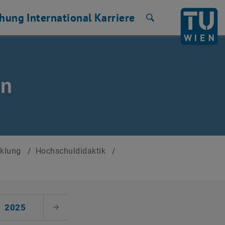
chung
International
Karriere
Suche
en
cklung
/
Hochschuldidaktik
/
2025
Nächster Monat