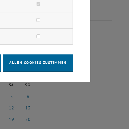
LI 2025
ALLEN COOKIES ZUSTIMMEN
2025
Nächster Monat
SA
SO
5
6
 2025
5 Juli 2025
6 Juli 2025
12
13
i 2025
12 Juli 2025
13 Juli 2025
19
20
i 2025
19 Juli 2025
20 Juli 2025