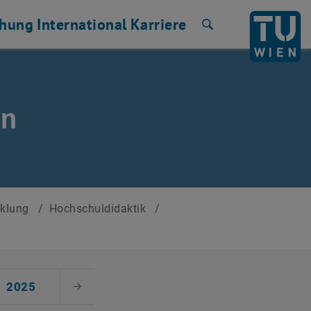
chung
International
Karriere
Suche
en
cklung
/
Hochschuldidaktik
/
2025
Nächster Monat