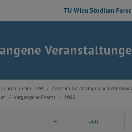
TU Wien
Studium
Fors
angene Veranstaltung
Lehren an der TUW
/
Zentrum für strategische Lehrentwi
der
/
Vergangene Events
/
2022
 auswählen
Juli
Voriger Monat