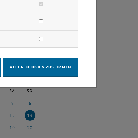
LI 2025
ALLEN COOKIES ZUSTIMMEN
2025
Nächster Monat
SA
SO
5
6
 2025
5 Juli 2025
6 Juli 2025
12
13
i 2025
12 Juli 2025
13 Juli 2025
19
20
i 2025
19 Juli 2025
20 Juli 2025