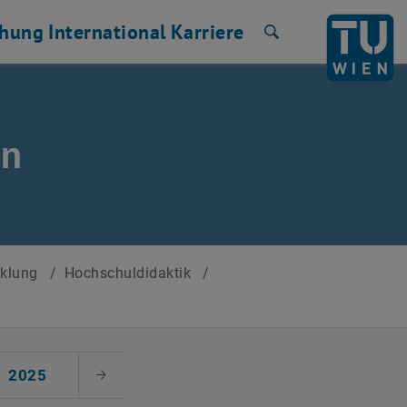
chung
International
Karriere
Suche
en
cklung
/
Hochschuldidaktik
/
2025
Nächster Monat