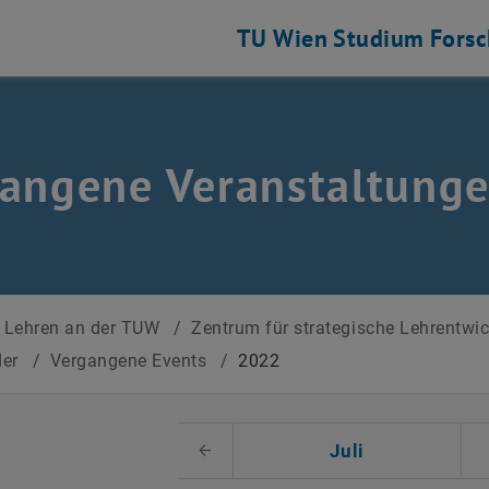
TU Wien
Studium
Fors
angene Veranstaltung
Lehren an der TUW
/
Zentrum für strategische Lehrentwi
der
/
Vergangene Events
/
2022
 auswählen
Juli
Voriger Monat