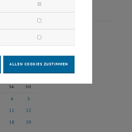
EMBER 2023
ALLEN COOKIES ZUSTIMMEN
2023
Nächster Monat
SA
SO
4
5
023
ember 2023
4 November 2023
5 November 2023
11
12
023
vember 2023
11 November 2023
12 November 2023
18
19
2023
vember 2023
18 November 2023
19 November 2023