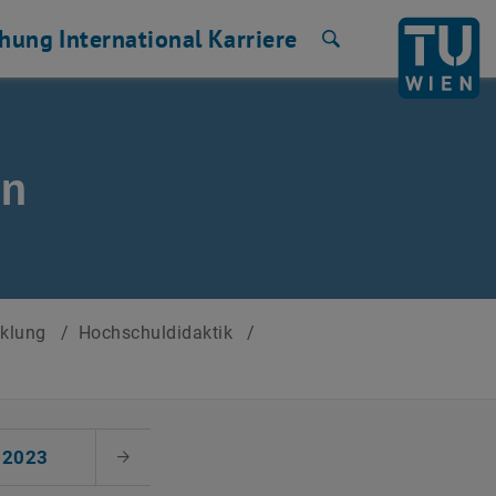
chung
International
Karriere
Suche
en
cklung
/
Hochschuldidaktik
/
2023
Nächster Monat