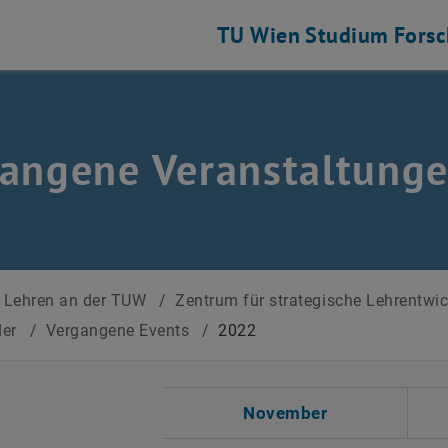
TU Wien
Studium
Fors
angene Veranstaltung
Lehren an der TUW
/
Zentrum für strategische Lehrentwi
der
/
Vergangene Events
/
2022
 auswählen
November