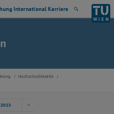
chung
International
Karriere
Suche
en
cklung
/
Hochschuldidaktik
/
2023
Nächster Monat