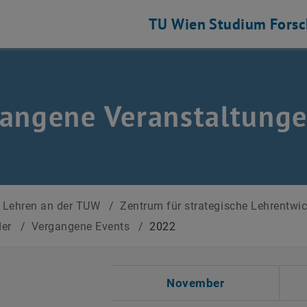
TU Wien
Studium
Fors
angene Veranstaltung
Lehren an der TUW
/
Zentrum für strategische Lehrentwi
der
/
Vergangene Events
/
2022
 auswählen
November