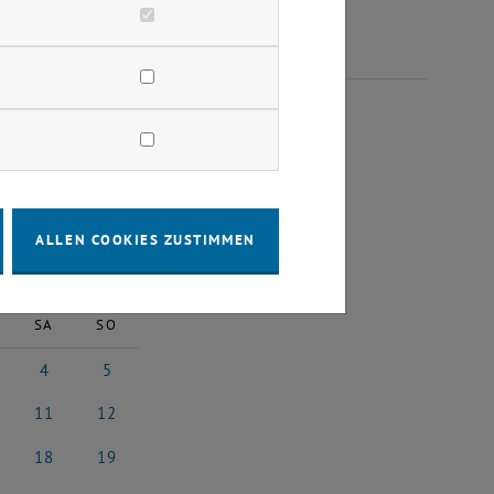
EMBER 2023
ALLEN COOKIES ZUSTIMMEN
2023
Nächster Monat
SA
SO
4
5
023
ember 2023
4 November 2023
5 November 2023
11
12
023
vember 2023
11 November 2023
12 November 2023
18
19
2023
vember 2023
18 November 2023
19 November 2023