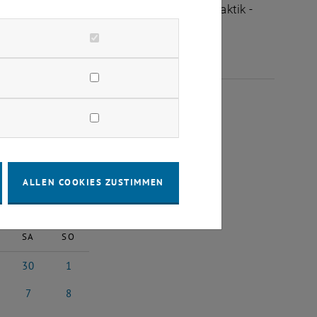
ltungen des Fachbereichs "Hochschuldidaktik -
OBER 2023
ALLEN COOKIES ZUSTIMMEN
2023
Nächster Monat
SA
SO
30
1
 2023
ptember 2023
30 September 2023
1 Oktober 2023
7
8
3
ber 2023
7 Oktober 2023
8 Oktober 2023