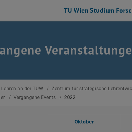
TU Wien
Studium
Fors
angene Veranstaltung
Lehren an der TUW
/
Zentrum für strategische Lehrentwi
der
/
Vergangene Events
/
2022
 auswählen
Oktober