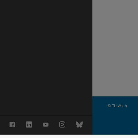
© TU Wien
#
Facebook
LinkedIn
YouTube
Instagram
Bluesky
68823