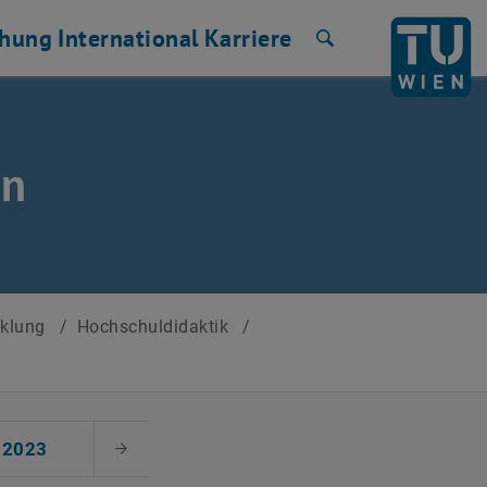
chung
International
Karriere
Suche
en
cklung
/
Hochschuldidaktik
/
2023
Nächster Monat