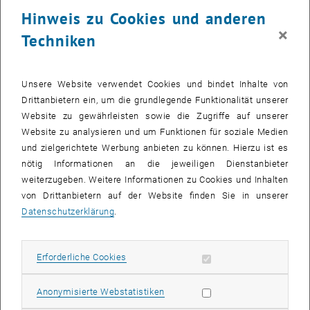
23 Juni 2025
24 Juni 2025
25 Juni 2025
26 Juni 2025
27 Juni 2025
28 Juni 2025
29 Juni 2025
Hinweis zu Cookies und anderen
30
1
2
3
4
5
6
×
Techniken
30 Juni 2025
1 Juli 2025
2 Juli 2025
3 Juli 2025
4 Juli 2025
5 Juli 2025
6 Juli 2025
Zurück zu vergangene Veranstaltungen
Unsere Website verwendet Cookies und bindet Inhalte von
Drittanbietern ein, um die grundlegende Funktionalität unserer
Website zu gewährleisten sowie die Zugriffe auf unserer
Informationen
Website zu analysieren und um Funktionen für soziale Medien
Hier finden Sie eine Übersicht der bereits stattgefundenen
und zielgerichtete Werbung anbieten zu können. Hierzu ist es
Veranstaltungen des Fachbereichs "Hochschuldidaktik -
nötig Informationen an die jeweiligen Dienstanbieter
focus:lehre".
weiterzugeben. Weitere Informationen zu Cookies und Inhalten
VERANSTALTUNGEN AM 20. JUNI 2025
von Drittanbietern auf der Website finden Sie in unserer
Datenschutzerklärung
.
Es gibt keine Veranstaltungen in der aktuellen Ansicht.
Erforderliche Cookies zulassen
Erforderliche Cookies
Datum auswählen
Juni
2025
Voriger Monat
Nächs
Statistik Cookies zulassen
Anonymisierte Webstatistiken