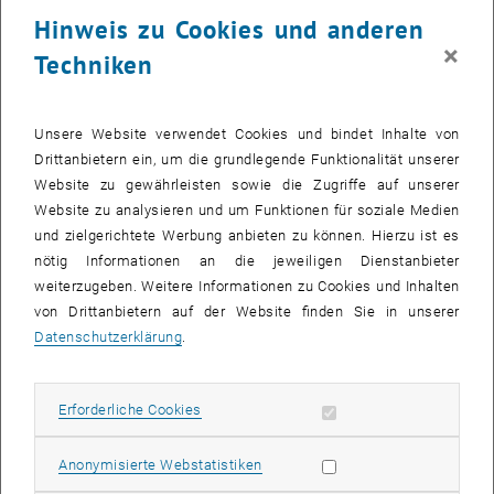
23 Juni 2025
24 Juni 2025
25 Juni 2025
26 Juni 2025
27 Juni 2025
28 Juni 2025
29 Juni 2025
Hinweis zu Cookies und anderen
30
1
2
3
4
5
6
×
Techniken
30 Juni 2025
1 Juli 2025
2 Juli 2025
3 Juli 2025
4 Juli 2025
5 Juli 2025
6 Juli 2025
Zurück zu vergangene Veranstaltungen
Unsere Website verwendet Cookies und bindet Inhalte von
Drittanbietern ein, um die grundlegende Funktionalität unserer
Website zu gewährleisten sowie die Zugriffe auf unserer
Informationen
Website zu analysieren und um Funktionen für soziale Medien
Hier finden Sie eine Übersicht der bereits stattgefundenen
und zielgerichtete Werbung anbieten zu können. Hierzu ist es
Veranstaltungen des Fachbereichs "Hochschuldidaktik -
nötig Informationen an die jeweiligen Dienstanbieter
focus:lehre".
weiterzugeben. Weitere Informationen zu Cookies und Inhalten
VERANSTALTUNGEN AM 13. JUNI 2025
von Drittanbietern auf der Website finden Sie in unserer
Datenschutzerklärung
.
Es gibt keine Veranstaltungen in der aktuellen Ansicht.
Erforderliche Cookies zulassen
Erforderliche Cookies
Datum auswählen
Juni
2025
Voriger Monat
Nächs
Statistik Cookies zulassen
Anonymisierte Webstatistiken