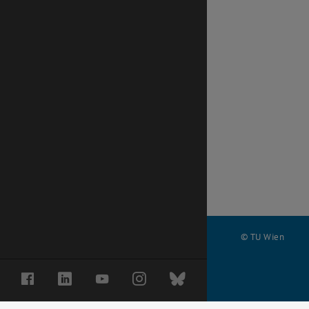
© TU Wien
#
Facebook
LinkedIn
YouTube
Instagram
Bluesky
68859