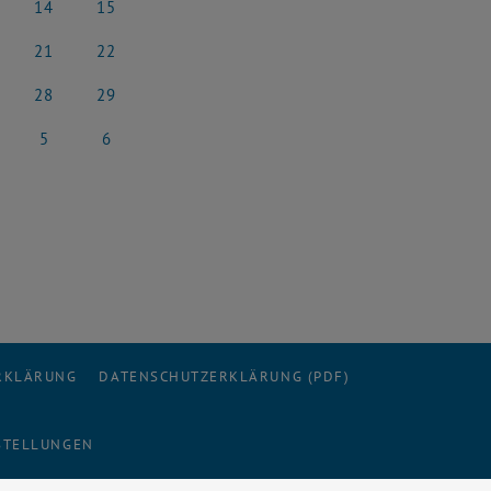
14
15
i 2025
14 Juni 2025
15 Juni 2025
21
22
i 2025
21 Juni 2025
22 Juni 2025
28
29
i 2025
28 Juni 2025
29 Juni 2025
5
6
 2025
5 Juli 2025
6 Juli 2025
ERKLÄRUNG
DATENSCHUTZERKLÄRUNG (PDF)
STELLUNGEN