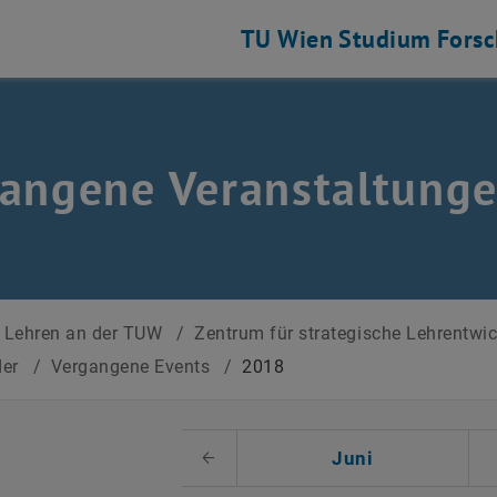
TU Wien
Studium
Fors
angene Veranstaltung
Lehren an der TUW
/
Zentrum für strategische Lehrentwi
der
/
Vergangene Events
/
2018
 auswählen
Juni
Voriger Monat