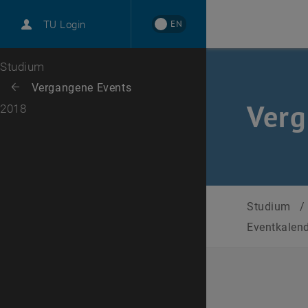
International
EN
TU Login
Karriere
Zur 1. Menü Ebene
Studium
Zurück zur letzten Ebene:
Vergangene Events
Zurück: Subseiten von Vergangene Events auflisten
Verg
2018
Studium
/
Eventkalen
Datum