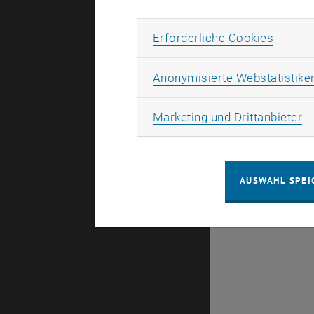
Hier finden
focus:lehre
Erforde
Erforderliche Cookies
Anonymisierte Webstatistike
Ma
Marketing und Drittanbieter
Es gibt kei
Datum
AUSWAHL SPEI