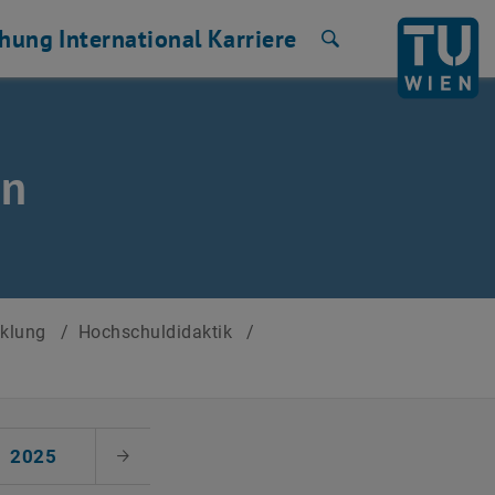
chung
International
Karriere
Suche
en
cklung
/
Hochschuldidaktik
/
2025
Nächster Monat