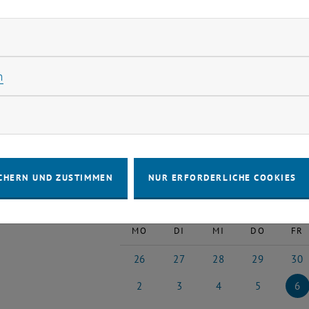
 Sie eine Übersicht der bereits stattgefundenen Veransta
".
rliche Cookies zulassen
Statistik Cookies zulassen
n
VERANSTALTUNGEN AM 06. JU
rketing Cookies zulassen
ne Veranstaltungen in der aktuellen Ansicht.
 auswählen
CHERN UND ZUSTIMMEN
NUR ERFORDERLICHE COOKIES
Juni
Voriger Monat
MO
DI
MI
DO
FR
26
27
28
29
30
26 Mai 2025
27 Mai 2025
28 Mai 2025
29 Mai 2025
30 Ma
2
3
4
5
6
2 Juni 2025
3 Juni 2025
4 Juni 2025
5 Juni 2025
6 Juni