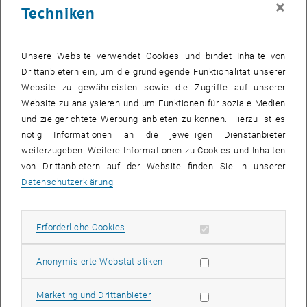
×
Techniken
28 April 2025
29 April 2025
30 April 2025
1 Mai 2025
2 Mai 2025
3 Mai 2025
4 Mai 2025
Zurück zu vergangene Veranstaltungen
Unsere Website verwendet Cookies und bindet Inhalte von
Drittanbietern ein, um die grundlegende Funktionalität unserer
Website zu gewährleisten sowie die Zugriffe auf unserer
Informationen
Website zu analysieren und um Funktionen für soziale Medien
Hier finden Sie eine Übersicht der bereits stattgefundenen
und zielgerichtete Werbung anbieten zu können. Hierzu ist es
Veranstaltungen des Fachbereichs "Hochschuldidaktik -
nötig Informationen an die jeweiligen Dienstanbieter
focus:lehre".
weiterzugeben. Weitere Informationen zu Cookies und Inhalten
VERANSTALTUNGEN AM 24. APRIL 2025
von Drittanbietern auf der Website finden Sie in unserer
Datenschutzerklärung
.
Es gibt keine Veranstaltungen in der aktuellen Ansicht.
Erforderliche Cookies zulassen
Erforderliche Cookies
Datum auswählen
April
2025
Voriger Monat
Nächs
Statistik Cookies zulassen
Anonymisierte Webstatistiken
MO
DI
MI
DO
FR
SA
SO
Marketing Cookies zulassen
Marketing und Drittanbieter