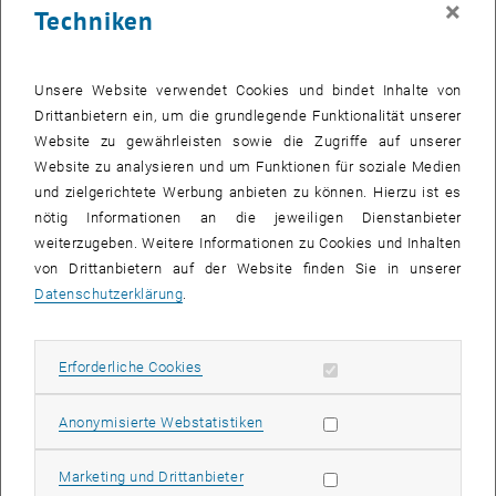
×
Techniken
28 April 2025
29 April 2025
30 April 2025
1 Mai 2025
2 Mai 2025
3 Mai 2025
4 Mai 2025
Zurück zu vergangene Veranstaltungen
Unsere Website verwendet Cookies und bindet Inhalte von
Drittanbietern ein, um die grundlegende Funktionalität unserer
Website zu gewährleisten sowie die Zugriffe auf unserer
Informationen
Website zu analysieren und um Funktionen für soziale Medien
Hier finden Sie eine Übersicht der bereits stattgefundenen
und zielgerichtete Werbung anbieten zu können. Hierzu ist es
Veranstaltungen des Fachbereichs "Hochschuldidaktik -
nötig Informationen an die jeweiligen Dienstanbieter
focus:lehre".
weiterzugeben. Weitere Informationen zu Cookies und Inhalten
VERANSTALTUNGEN AM 20. APRIL 2025
von Drittanbietern auf der Website finden Sie in unserer
Datenschutzerklärung
.
Es gibt keine Veranstaltungen in der aktuellen Ansicht.
Erforderliche Cookies zulassen
Erforderliche Cookies
Datum auswählen
April
2025
Voriger Monat
Nächs
Statistik Cookies zulassen
Anonymisierte Webstatistiken
MO
DI
MI
DO
FR
SA
SO
Marketing Cookies zulassen
Marketing und Drittanbieter