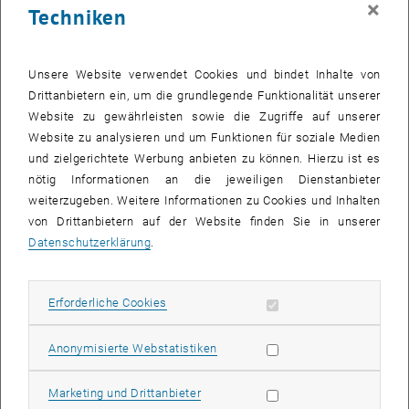
×
Techniken
29 Mai 2023
30 Mai 2023
31 Mai 2023
1 Juni 2023
2 Juni 2023
3 Juni 2023
4 Juni 2023
Zurück zu vergangene Veranstaltungen
Unsere Website verwendet Cookies und bindet Inhalte von
Drittanbietern ein, um die grundlegende Funktionalität unserer
Website zu gewährleisten sowie die Zugriffe auf unserer
Informationen
Website zu analysieren und um Funktionen für soziale Medien
Hier finden Sie eine Übersicht der bereits stattgefundenen
und zielgerichtete Werbung anbieten zu können. Hierzu ist es
Veranstaltungen des Fachbereichs "Hochschuldidaktik -
nötig Informationen an die jeweiligen Dienstanbieter
focus:lehre".
weiterzugeben. Weitere Informationen zu Cookies und Inhalten
VERANSTALTUNGEN AM 16. MAI 2023
von Drittanbietern auf der Website finden Sie in unserer
Datenschutzerklärung
.
Es gibt keine Veranstaltungen in der aktuellen Ansicht.
Erforderliche Cookies zulassen
Erforderliche Cookies
Datum auswählen
Mai
2023
Nächs
Statistik Cookies zulassen
Anonymisierte Webstatistiken
MO
DI
MI
DO
FR
SA
SO
Marketing Cookies zulassen
Marketing und Drittanbieter