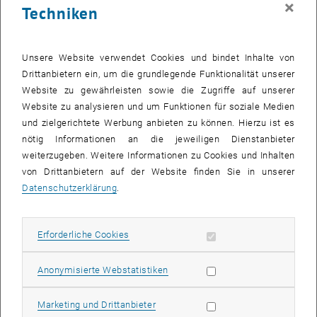
×
Techniken
29 Mai 2023
30 Mai 2023
31 Mai 2023
1 Juni 2023
2 Juni 2023
3 Juni 2023
4 Juni 2023
Zurück zu vergangene Veranstaltungen
Unsere Website verwendet Cookies und bindet Inhalte von
Drittanbietern ein, um die grundlegende Funktionalität unserer
Website zu gewährleisten sowie die Zugriffe auf unserer
Informationen
Website zu analysieren und um Funktionen für soziale Medien
Hier finden Sie eine Übersicht der bereits stattgefundenen
und zielgerichtete Werbung anbieten zu können. Hierzu ist es
Veranstaltungen des Fachbereichs "Hochschuldidaktik -
nötig Informationen an die jeweiligen Dienstanbieter
focus:lehre".
weiterzugeben. Weitere Informationen zu Cookies und Inhalten
VERANSTALTUNGEN AM 01. MAI 2023
von Drittanbietern auf der Website finden Sie in unserer
Datenschutzerklärung
.
Es gibt keine Veranstaltungen in der aktuellen Ansicht.
Erforderliche Cookies zulassen
Erforderliche Cookies
Datum auswählen
Mai
2023
Nächs
Statistik Cookies zulassen
Anonymisierte Webstatistiken
MO
DI
MI
DO
FR
SA
SO
Marketing Cookies zulassen
Marketing und Drittanbieter