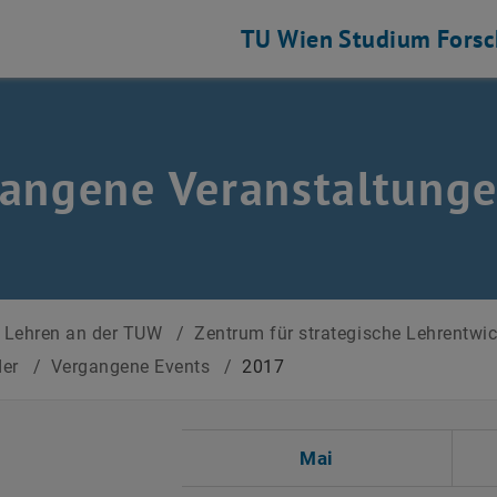
TU Wien
Studium
Fors
angene Veranstaltung
Lehren an der TUW
/
Zentrum für strategische Lehrentwi
der
/
Vergangene Events
/
2017
 auswählen
Mai