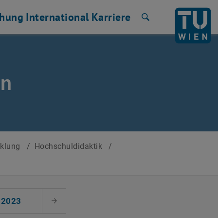
chung
International
Karriere
Suche
en
cklung
/
Hochschuldidaktik
/
2023
Nächster Monat