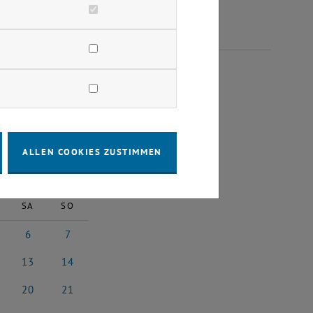
AI 2023
ALLEN COOKIES ZUSTIMMEN
2023
Nächster Monat
SA
SO
6
7
2023
6 Mai 2023
7 Mai 2023
13
14
i 2023
13 Mai 2023
14 Mai 2023
20
21
i 2023
20 Mai 2023
21 Mai 2023