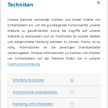
×
Techniken
28 Juli 2025
29 Juli 2025
30 Juli 2025
31 Juli 2025
1 August 2025
2 August 2025
3 August 2025
Zurück zu vergangene Veranstaltungen
Unsere Website verwendet Cookies und bindet Inhalte von
Drittanbietern ein, um die grundlegende Funktionalität unserer
Website zu gewährleisten sowie die Zugriffe auf unserer
Informationen
Website zu analysieren und um Funktionen für soziale Medien
Hier finden Sie eine Übersicht der bereits stattgefundenen
und zielgerichtete Werbung anbieten zu können. Hierzu ist es
Veranstaltungen des Fachbereichs "Hochschuldidaktik -
nötig Informationen an die jeweiligen Dienstanbieter
focus:lehre".
weiterzugeben. Weitere Informationen zu Cookies und Inhalten
VERANSTALTUNGEN AM 28. JULI 2025
von Drittanbietern auf der Website finden Sie in unserer
Datenschutzerklärung
.
Es gibt keine Veranstaltungen in der aktuellen Ansicht.
Erforderliche Cookies zulassen
Erforderliche Cookies
Datum auswählen
Juli
2025
Voriger Monat
Nächs
Statistik Cookies zulassen
Anonymisierte Webstatistiken
MO
DI
MI
DO
FR
SA
SO
Marketing Cookies zulassen
Marketing und Drittanbieter