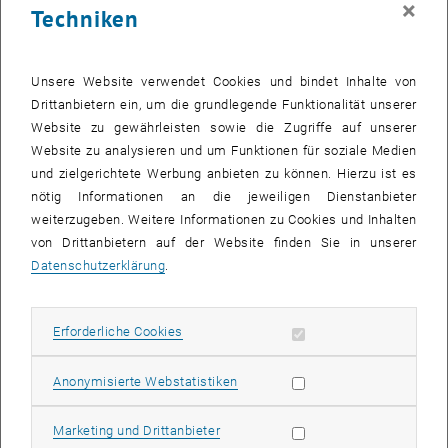
×
Techniken
28 Juli 2025
29 Juli 2025
30 Juli 2025
31 Juli 2025
1 August 2025
2 August 2025
3 August 2025
Zurück zu vergangene Veranstaltungen
Unsere Website verwendet Cookies und bindet Inhalte von
Drittanbietern ein, um die grundlegende Funktionalität unserer
Website zu gewährleisten sowie die Zugriffe auf unserer
Informationen
Website zu analysieren und um Funktionen für soziale Medien
Hier finden Sie eine Übersicht der bereits stattgefundenen
und zielgerichtete Werbung anbieten zu können. Hierzu ist es
Veranstaltungen des Fachbereichs "Hochschuldidaktik -
nötig Informationen an die jeweiligen Dienstanbieter
focus:lehre".
weiterzugeben. Weitere Informationen zu Cookies und Inhalten
VERANSTALTUNGEN AM 19. JULI 2025
von Drittanbietern auf der Website finden Sie in unserer
Datenschutzerklärung
.
Es gibt keine Veranstaltungen in der aktuellen Ansicht.
Erforderliche Cookies zulassen
Erforderliche Cookies
Datum auswählen
Juli
2025
Voriger Monat
Nächs
Statistik Cookies zulassen
Anonymisierte Webstatistiken
MO
DI
MI
DO
FR
SA
SO
Marketing Cookies zulassen
Marketing und Drittanbieter