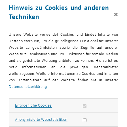
23 Oktober 2023
24 Oktober 2023
25 Oktober 2023
26 Oktober 2023
27 Oktober 2023
28 Oktober 2023
29 Oktober 2023
Hinweis zu Cookies und anderen
30
31
1
2
3
4
5
×
Techniken
30 Oktober 2023
31 Oktober 2023
1 November 2023
2 November 2023
3 November 2023
4 November 2023
5 November 2023
Zurück zu vergangene Veranstaltungen
Unsere Website verwendet Cookies und bindet Inhalte von
Drittanbietern ein, um die grundlegende Funktionalität unserer
Website zu gewährleisten sowie die Zugriffe auf unserer
Informationen
Website zu analysieren und um Funktionen für soziale Medien
Hier finden Sie eine Übersicht der bereits stattgefundenen
und zielgerichtete Werbung anbieten zu können. Hierzu ist es
Veranstaltungen des Fachbereichs "Hochschuldidaktik -
nötig Informationen an die jeweiligen Dienstanbieter
focus:lehre".
weiterzugeben. Weitere Informationen zu Cookies und Inhalten
VERANSTALTUNGEN AM 20. OKTOBER 2023
von Drittanbietern auf der Website finden Sie in unserer
Datenschutzerklärung
.
Es gibt keine Veranstaltungen in der aktuellen Ansicht.
Erforderliche Cookies zulassen
Erforderliche Cookies
Datum auswählen
Oktober
2023
Nächs
Statistik Cookies zulassen
Anonymisierte Webstatistiken