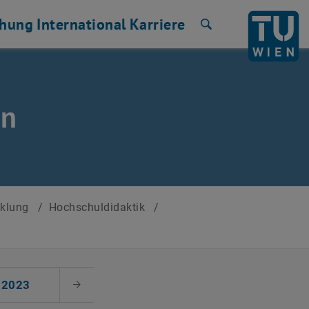
chung
International
Karriere
Suche
en
cklung
/
Hochschuldidaktik
/
2023
Nächster Monat