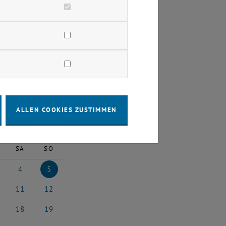
EMBER 2023
ALLEN COOKIES ZUSTIMMEN
2023
Nächster Monat
SA
SO
4
5
023
ember 2023
4 November 2023
5 November 2023
11
12
023
vember 2023
11 November 2023
12 November 2023
18
19
2023
vember 2023
18 November 2023
19 November 2023