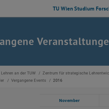
TU Wien
Studium
Fors
angene Veranstaltung
Lehren an der TUW
/
Zentrum für strategische Lehrentwi
der
/
Vergangene Events
/
2016
 auswählen
November