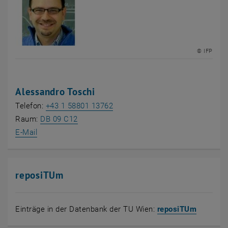
© IFP
Alessandro Toschi
Telefon:
+43 1 58801 13762
, öffnet eine externe URL in einem neuen 
Raum:
DB 09 C12
E-Mail
reposiTUm
, öffnet
Einträge in der Datenbank der TU Wien:
reposiTUm