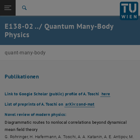
Studium
Seitennavigation öffnen
EN
TU Login
Forschung
Suche
International
E138-02 ../ Quantum Many-Body
Quicklinks
Quicklinks-Menü umschalten
Karriere
Physics
Zur 1. Menü Ebene
Quantum Many-Body Physics
quant-many-body
Zurück zur letzten Ebene:
Quantum Many-Body Physics
Zurück: Subseiten von Quantum Many-Body Physics auflisten
Publikationen
Publikationen
, öffnet eine e
Link to
Google Scholar
(public)
profile
of A. Toschi
here
, öffnet eine externe U
List of preprints of A. Toschi on
arXiv:cond-mat
Novel
review of modern physics
:
Diagrammatic routes to nonlocal correlations beyond dynamical
mean field theory
G. Rohringer, H. Hafermann, A. Toschi, A. A. Katanin, A. E. Antipov, M.