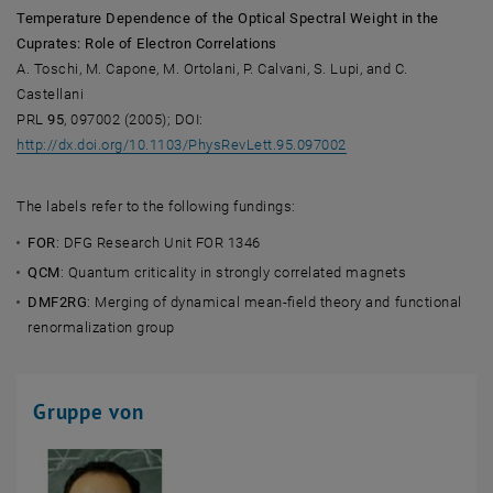
Temperature Dependence of the Optical Spectral Weight in the
Cuprates: Role of Electron
Correlations
A. Toschi, M. Capone, M. Ortolani, P. Calvani, S. Lupi, and C.
Castellani
PRL
95
, 097002 (2005); DOI:
, öffnet eine externe
http://dx.doi.org/10.1103/PhysRevLett.95.097002
The labels refer to the following fundings:
FOR
: DFG Research Unit FOR 1346
QCM
: Quantum criticality in strongly correlated magnets
DMF2RG
: Merging of dynamical mean-field theory and functional
renormalization group
Gruppe von