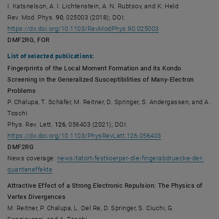
I. Katsnelson, A. I. Lichtenstein, A. N. Rubtsov, and K. Held
Rev. Mod. Phys.
90
, 025003 (2018); DOI:
, öffnet eine extern
https://dx.doi.org/10.1103/RevModPhys.90.025003
DMF2RG, FOR
List of
selected publications
:
Fingerprints of the Local Moment Formation and its Kondo
Screening in the Generalized Susceptibilities of Many-Electron
Problems
P. Chalupa, T. Schäfer, M. Reitner, D. Springer, S. Andergassen, and A.
Toschi
Phys. Rev. Lett.
126
, 056403 (2021); DOI:
, öffnet eine exter
https://dx.doi.org/10.1103/PhysRevLett.126.056403
DMF2RG
News coverage:
news/tatort-festkoerper-die-fingerabdruecke-der-
, öffnet eine externe URL in einem neuen Fenster
quanteneffekte
Attractive Effect of a Strong Electronic Repulsion: The Physics of
Vertex Divergences
M. Reitner, P. Chalupa, L. Del Re, D. Springer, S. Ciuchi, G.