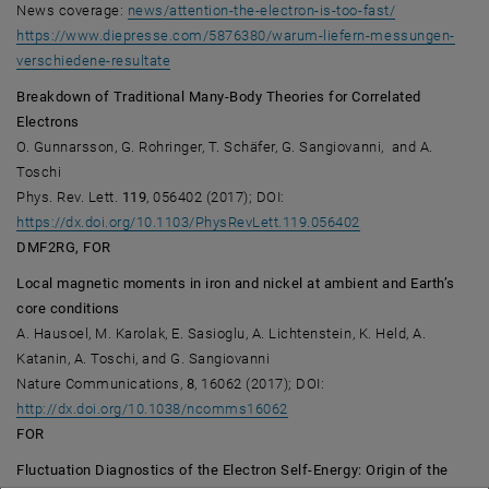
, öffnet eine 
News coverage:
news/attention-the-electron-is-too-fast/
https://www.diepresse.com/5876380/warum-liefern-messungen-
, öffnet eine externe URL in einem neuen Fenste
verschiedene-resultate
Breakdown of Traditional Many-Body Theories for Correlated
Electrons
O. Gunnarsson, G. Rohringer, T. Schäfer, G. Sangiovanni, and A.
Toschi
Phys. Rev. Lett.
119
, 056402 (2017); DOI:
, öffnet eine exter
https://dx.doi.org/10.1103/PhysRevLett.119.056402
DMF2RG, FOR
Local magnetic moments in iron and nickel at ambient and Earth’s
core conditions
A. Hausoel, M. Karolak, E. Sasioglu, A. Lichtenstein, K. Held, A.
Katanin, A. Toschi, and G. Sangiovanni
Nature Communications,
8
, 16062 (2017); DOI:
, öffnet eine externe URL in 
http://dx.doi.org/10.1038/ncomms16062
FOR
Fluctuation Diagnostics of the Electron Self-Energy: Origin of the