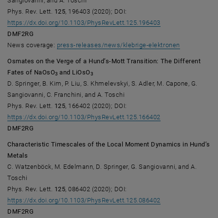
Sangiovanni, and A. Toschi
Phys. Rev. Lett.
125
, 196403 (2020); DOI:
, öffnet eine exter
https://dx.doi.org/10.1103/PhysRevLett.125.196403
DMF2RG
, öffnet ein
News coverage:
press-releases/news/klebrige-elektronen
Osmates on the Verge of a Hund’s-Mott Transition: The Different
Fates of NaOsO
and LiOsO
3
3
D. Springer, B. Kim, P. Liu, S. Khmelevskyi, S. Adler, M. Capone, G.
Sangiovanni, C. Franchini, and A. Toschi
Phys. Rev. Lett.
125
, 166402 (2020); DOI:
, öffnet eine exter
https://dx.doi.org/10.1103/PhysRevLett.125.166402
DMF2RG
Characteristic Timescales of the Local Moment Dynamics in Hund’s
Metals
C. Watzenböck, M. Edelmann, D. Springer, G. Sangiovanni, and A.
Toschi
Phys. Rev. Lett.
125
, 086402 (2020); DOI:
, öffnet eine exter
https://dx.doi.org/10.1103/PhysRevLett.125.086402
DMF2RG