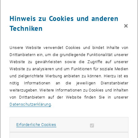
Pseudogap Physics
O. Gunnarsson, T. Schäfer, J. P. F. LeBlanc, E. Gull, J. Merino, G.
Sangiovanni, G. Rohringer, and A. Toschi
Hinweis zu Cookies und anderen
Phys. Rev. Lett.
114
, 236402 (2015); DOI:
×
Techniken
, öffnet eine extern
http://dx.doi.org/10.1103/PhysRevLett.114.236402
FOR, QCM
From Infinite to Two Dimensions through the Functional
Unsere Website verwendet Cookies und bindet Inhalte von
Renormalization Group
Drittanbietern ein, um die grundlegende Funktionalität unserer
C. Taranto, S. Andergassen, J. Bauer, K. Held, A. Katanin, W. Metzner,
Website zu gewährleisten sowie die Zugriffe auf unserer
G. Rohringer, and A. Toschi
Website zu analysieren und um Funktionen für soziale Medien
Phys. Rev. Lett.
112
, 196402
und zielgerichtete Werbung anbieten zu können. Hierzu ist es
, öffnet
(2014); DOI:
http://dx.doi.org/10.1103/PhysRevLett.112.196402
nötig Informationen an die jeweiligen Dienstanbieter
FOR, QCM
weiterzugeben. Weitere Informationen zu Cookies und Inhalten
von Drittanbietern auf der Website finden Sie in unserer
Divergent Precursors of the Mott-Hubbard Transition at the Two-
Datenschutzerklärung
.
Particle Level
T. Schäfer, G. Rohringer, O. Gunnarsson, S. Ciuchi, G. Sangiovanni,
and A. Toschi
Erforderliche Cookies zulassen
Erforderliche Cookies
Phys. Rev. Lett.
110
, 246405 (2013); DOI:
, öffnet eine extern
http://dx.doi.org/10.1103/PhysRevLett.110.246405