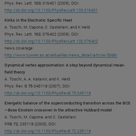
Phys. Rev. Lett.
103
, 016401 (2009); DOI:
, öffnet eine extern
http://dx.doi.org/10.1103/PhysRevLett.103.016401
Kinks in the Electronic Specific Heat
A. Toschi, M. Capone, C. Castellani, and K Held
Phys. Rev. Lett.
102
, 076402 (2009); DOI:
, öffnet eine extern
http://dx.doi.org/10.1103/PhysRevLett.102.076402
news coverage:
, öffnet 
http://www.tuwien.ac.at/aktuelles/news_detail/article/5568/
Dynamical vertex approximation: A step beyond dynamical mean-
field theory
A. Toschi, A. A. Katanin, and K. Held
Phys. Rev. B
75
045118 (2007); DOI:
, öffnet eine externe UR
http://dx.doi.org/10.1103/PhysRevB.75.045118
Energetic balance of the superconducting transition across the BCS
—Bose Einstein crossover in the attractive Hubbard model
A. Toschi, M. Capone, and C. Castellani
PRB
72
, 235118 (2005); DOI:
, öffnet eine externe UR
http://dx.doi.org/10.1103/PhysRevB.72.235118