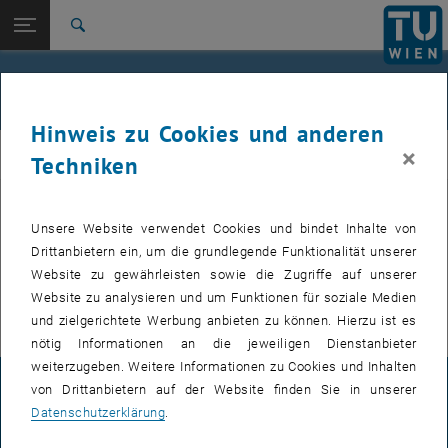
Studium
Seitennavigation öffnen
EN
TU Login
Forschung
Suche
International
Quicklinks
Events
Quicklinks-Menü umschalten
Karriere
Hinweis zu Cookies und anderen
Zur 1. Menü Ebene
Institut für Angewandte Physik
×
IAP
Techniken
Zurück zur letzten Ebene:
Institut für Angewandte Physik
Zurück: Subseiten von Institut für Angewandte Physik auflisten
Events
Bevorstehende Events, wie z.B. Seminarvorträge, werden nur auf der
Unsere Website verwendet Cookies und bindet Inhalte von
, öffnet eine externe URL
englischen Version
dieser Seite veröffentlicht.
Drittanbietern ein, um die grundlegende Funktionalität unserer
, öffnet eine exte
Für interne Nutzer findet sich im
E134 Colab Bereich
die Übersicht
Website zu gewährleisten sowie die Zugriffe auf unserer
der nächsten Seminarvorträge und zu buchenden Termine.
Website zu analysieren und um Funktionen für soziale Medien
und zielgerichtete Werbung anbieten zu können. Hierzu ist es
nötig Informationen an die jeweiligen Dienstanbieter
weiterzugeben. Weitere Informationen zu Cookies und Inhalten
von Drittanbietern auf der Website finden Sie in unserer
IMPRESSUM
Datenschutzerklärung
.