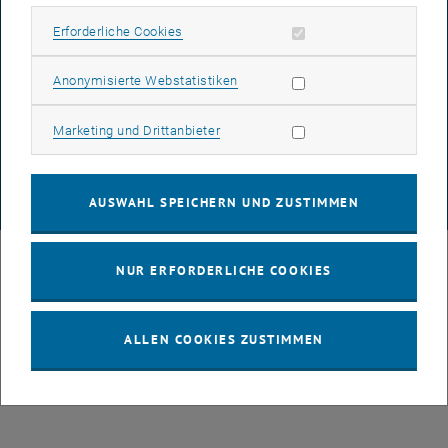
BARRIEREFREIHEITSERKLÄRUNG
Erforderliche Cookies zulassen
Erforderliche Cookies
Statistik Cookies zulassen
Anonymisierte Webstatistiken
DATENSCHUTZERKLÄRUNG (PDF)
Marketing Cookies zulassen
Marketing und Drittanbieter
COOKIEEINSTELLUNGEN
AUSWAHL SPEICHERN UND ZUSTIMMEN
© TU Wien
# 88199
NUR ERFORDERLICHE COOKIES
ALLEN COOKIES ZUSTIMMEN