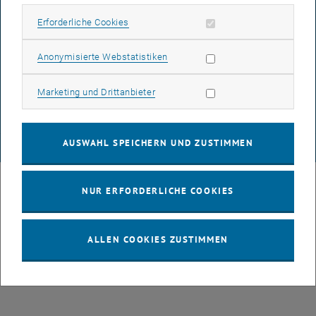
BARRIEREFREIHEITSERKLÄRUNG
Erforderliche Cookies zulassen
Erforderliche Cookies
Statistik Cookies zulassen
Anonymisierte Webstatistiken
DATENSCHUTZERKLÄRUNG (PDF)
Marketing Cookies zulassen
Marketing und Drittanbieter
COOKIEEINSTELLUNGEN
AUSWAHL SPEICHERN UND ZUSTIMMEN
© TU Wien
# 88199
NUR ERFORDERLICHE COOKIES
ALLEN COOKIES ZUSTIMMEN