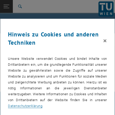
Studium
Seitennavigation öffnen
EN
TU Login
Forschung
Suche
International
Quicklinks
Events
Quicklinks-Menü umschalten
Karriere
Hinweis zu Cookies und anderen
Zur 1. Menü Ebene
Institut für Angewandte Physik
×
IAP
Techniken
Zurück zur letzten Ebene:
Institut für Angewandte Physik
Zurück: Subseiten von Institut für Angewandte Physik auflisten
Events
Bevorstehende Events, wie z.B. Seminarvorträge, werden nur auf der
Unsere Website verwendet Cookies und bindet Inhalte von
, öffnet eine externe URL
englischen Version
dieser Seite veröffentlicht.
Drittanbietern ein, um die grundlegende Funktionalität unserer
, öffnet eine exte
Für interne Nutzer findet sich im
E134 Colab Bereich
die Übersicht
Website zu gewährleisten sowie die Zugriffe auf unserer
der nächsten Seminarvorträge und zu buchenden Termine.
Website zu analysieren und um Funktionen für soziale Medien
und zielgerichtete Werbung anbieten zu können. Hierzu ist es
nötig Informationen an die jeweiligen Dienstanbieter
weiterzugeben. Weitere Informationen zu Cookies und Inhalten
von Drittanbietern auf der Website finden Sie in unserer
IMPRESSUM
Datenschutzerklärung
.