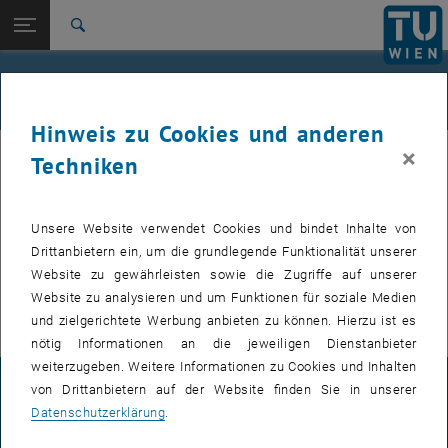
Studium
Seitennavigation öffnen
EN
TU Login
Forschung
Suche
International
Quicklinks
Events
Quicklinks-Menü umschalten
Karriere
Hinweis zu Cookies und anderen
Zur 1. Menü Ebene
Institut für Angewandte Physik
×
IAP
Techniken
Zurück zur letzten Ebene:
Institut für Angewandte Physik
Zurück: Subseiten von Institut für Angewandte Physik auflisten
Events
Bevorstehende Events, wie z.B. Seminarvorträge, werden nur auf der
Unsere Website verwendet Cookies und bindet Inhalte von
, öffnet eine externe URL
englischen Version
dieser Seite veröffentlicht.
Drittanbietern ein, um die grundlegende Funktionalität unserer
, öffnet eine exte
Für interne Nutzer findet sich im
E134 Colab Bereich
die Übersicht
Website zu gewährleisten sowie die Zugriffe auf unserer
der nächsten Seminarvorträge und zu buchenden Termine.
Website zu analysieren und um Funktionen für soziale Medien
und zielgerichtete Werbung anbieten zu können. Hierzu ist es
nötig Informationen an die jeweiligen Dienstanbieter
weiterzugeben. Weitere Informationen zu Cookies und Inhalten
von Drittanbietern auf der Website finden Sie in unserer
IMPRESSUM
Datenschutzerklärung
.