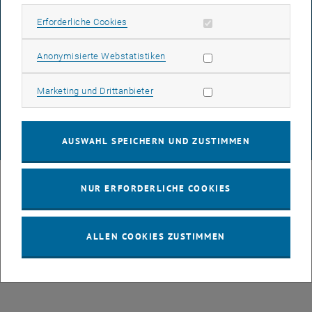
BARRIEREFREIHEITSERKLÄRUNG
Erforderliche Cookies zulassen
Erforderliche Cookies
Statistik Cookies zulassen
Anonymisierte Webstatistiken
DATENSCHUTZERKLÄRUNG (PDF)
Marketing Cookies zulassen
Marketing und Drittanbieter
COOKIEEINSTELLUNGEN
AUSWAHL SPEICHERN UND ZUSTIMMEN
© TU Wien
# 88199
NUR ERFORDERLICHE COOKIES
ALLEN COOKIES ZUSTIMMEN