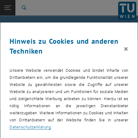
Studium
Seitennavigation öffnen
EN
TU Login
Forschung
Suche
International
Quicklinks
Events
Quicklinks-Menü umschalten
Karriere
Hinweis zu Cookies und anderen
Zur 1. Menü Ebene
Institut für Angewandte Physik
×
IAP
Techniken
Zurück zur letzten Ebene:
Institut für Angewandte Physik
Zurück: Subseiten von Institut für Angewandte Physik auflisten
Events
Bevorstehende Events, wie z.B. Seminarvorträge, werden nur auf der
Unsere Website verwendet Cookies und bindet Inhalte von
, öffnet eine externe URL
englischen Version
dieser Seite veröffentlicht.
Drittanbietern ein, um die grundlegende Funktionalität unserer
, öffnet eine exte
Für interne Nutzer findet sich im
E134 Colab Bereich
die Übersicht
Website zu gewährleisten sowie die Zugriffe auf unserer
der nächsten Seminarvorträge und zu buchenden Termine.
Website zu analysieren und um Funktionen für soziale Medien
und zielgerichtete Werbung anbieten zu können. Hierzu ist es
nötig Informationen an die jeweiligen Dienstanbieter
weiterzugeben. Weitere Informationen zu Cookies und Inhalten
von Drittanbietern auf der Website finden Sie in unserer
IMPRESSUM
Datenschutzerklärung
.