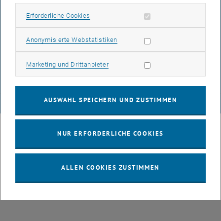
BARRIEREFREIHEITSERKLÄRUNG
Erforderliche Cookies zulassen
Erforderliche Cookies
Statistik Cookies zulassen
Anonymisierte Webstatistiken
DATENSCHUTZERKLÄRUNG (PDF)
Marketing Cookies zulassen
Marketing und Drittanbieter
COOKIEEINSTELLUNGEN
AUSWAHL SPEICHERN UND ZUSTIMMEN
© TU Wien
# 88199
NUR ERFORDERLICHE COOKIES
ALLEN COOKIES ZUSTIMMEN