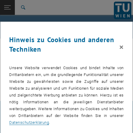
Studium
Seitennavigation öffnen
EN
TU Login
Forschung
Suche
International
Quicklinks
Events
Quicklinks-Menü umschalten
Karriere
Hinweis zu Cookies und anderen
Zur 1. Menü Ebene
FemPhys
×
FemPhys
Techniken
Zurück zur letzten Ebene:
FemPhys
Zurück: Subseiten von FemPhys auflisten
Events
Unsere Website verwendet Cookies und bindet Inhalte von
VERANSTALTUNGEN VOM 21. JULI 2026
Drittanbietern ein, um die grundlegende Funktionalität unserer
Website zu gewährleisten sowie die Zugriffe auf unserer
Es gibt keine Veranstaltungen in der aktuellen Ansicht.
Website zu analysieren und um Funktionen für soziale Medien
und zielgerichtete Werbung anbieten zu können. Hierzu ist es
nötig Informationen an die jeweiligen Dienstanbieter
weiterzugeben. Weitere Informationen zu Cookies und Inhalten
IMPRESSUM
von Drittanbietern auf der Website finden Sie in unserer
Datenschutzerklärung
.
BARRIEREFREIHEITSERKLÄRUNG