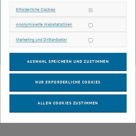
Erforderliche Cookies zulassen
Erforderliche Cookies
DATENSCHUTZERKLÄRUNG (PDF)
Statistik Cookies zulassen
Anonymisierte Webstatistiken
Marketing Cookies zulassen
Marketing und Drittanbieter
COOKIEEINSTELLUNGEN
© TU Wien
# 107105
AUSWAHL SPEICHERN UND ZUSTIMMEN
NUR ERFORDERLICHE COOKIES
ALLEN COOKIES ZUSTIMMEN