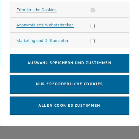
Erforderliche Cookies zulassen
Erforderliche Cookies
DATENSCHUTZERKLÄRUNG (PDF)
Statistik Cookies zulassen
Anonymisierte Webstatistiken
Marketing Cookies zulassen
Marketing und Drittanbieter
COOKIEEINSTELLUNGEN
© TU Wien
# 107105
AUSWAHL SPEICHERN UND ZUSTIMMEN
NUR ERFORDERLICHE COOKIES
ALLEN COOKIES ZUSTIMMEN