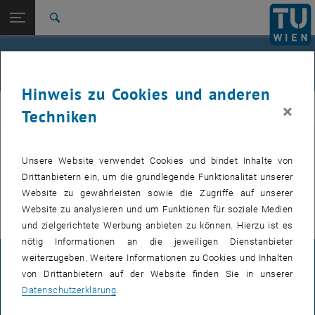
Studium
Seitennavigation öffnen
EN
TU Login
Forschung
Suche
International
Quicklinks
Events
Quicklinks-Menü umschalten
Karriere
Hinweis zu Cookies und anderen
Zur 1. Menü Ebene
FemPhys
×
FemPhys
Techniken
Zurück zur letzten Ebene:
FemPhys
Zurück: Subseiten von FemPhys auflisten
Events
Unsere Website verwendet Cookies und bindet Inhalte von
VERANSTALTUNGEN VOM 14. JULI 2026
Drittanbietern ein, um die grundlegende Funktionalität unserer
Website zu gewährleisten sowie die Zugriffe auf unserer
Es gibt keine Veranstaltungen in der aktuellen Ansicht.
Website zu analysieren und um Funktionen für soziale Medien
und zielgerichtete Werbung anbieten zu können. Hierzu ist es
nötig Informationen an die jeweiligen Dienstanbieter
weiterzugeben. Weitere Informationen zu Cookies und Inhalten
IMPRESSUM
von Drittanbietern auf der Website finden Sie in unserer
Datenschutzerklärung
.
BARRIEREFREIHEITSERKLÄRUNG