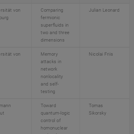
rsität von
Comparing
Julian Leonard
burg
fermionic
superfluids in
two and three
dimensions
rsität von
Memory
Nicolai Friis
attacks in
network
nonlocality
and self-
testing
zmann
Toward
Tomas
tut
quantum-logic
Sikorsky
control of
homonuclear