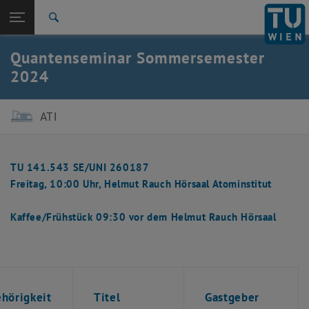
Studium
Seitennavigation öffnen
EN
TU Login
Forschung
Suche
International
Quantenseminar Sommersemester
Quicklinks
Quicklinks-Menü umschalten
Karriere
2024
Zur 1. Menü Ebene
E141-Atominstitut
Zurück zur letzten Ebene:
ATI
Quantenseminar
Zurück: Subseiten von Quantenseminar auflisten
SS 2024
TU 141.543 SE/UNI 260187
Freitag, 10:00 Uhr, Helmut Rauch Hörsaal Atominstitut
Kaffee/Frühstück 09:30 vor dem Helmut Rauch Hörsaal
hörigkeit
Titel
Gastgeber