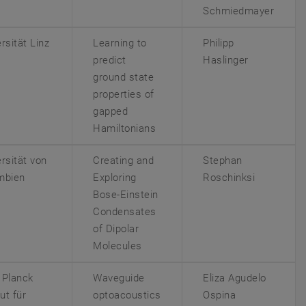
Schmiedmayer
rsität Linz
Learning to
Philipp
predict
Haslinger
ground state
properties of
gapped
Hamiltonians
rsität von
Creating and
Stephan
mbien
Exploring
Roschinksi
Bose-Einstein
Condensates
of Dipolar
Molecules
 Planck
Waveguide
Eliza Agudelo
tut für
optoacoustics
Ospina