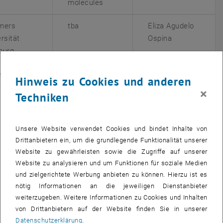
molecules
mers
tba
Eliza Agudelo
rsität
Ospina
burg
rsität von
Ultrafast
Philipp
Hinweis zu Cookies und anderen
ngen
coherent
Haslinger
×
Techniken
electron
dynamics in
graphene -
Unsere Website verwendet Cookies und bindet Inhalte von
from
Drittanbietern ein, um die grundlegende Funktionalität unserer
petahertz-fast
Website zu gewährleisten sowie die Zugriffe auf unserer
logic gates to
Website zu analysieren und um Funktionen für soziale Medien
Floquet
und zielgerichtete Werbung anbieten zu können. Hierzu ist es
dressing and
nötig Informationen an die jeweiligen Dienstanbieter
weiterzugeben. Weitere Informationen zu Cookies und Inhalten
valley
von Drittanbietern auf der Website finden Sie in unserer
currents
Datenschutzerklärung
.