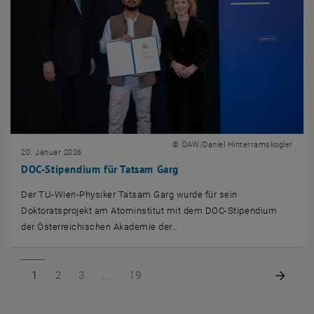
© ÖAW/Daniel Hinterramskogler
20. Januar 2026
DOC-Stipendium für Tatsam Garg
Der TU-Wien-Physiker Tatsam Garg wurde für sein
Doktoratsprojekt am Atominstitut mit dem DOC-Stipendium
der Österreichischen Akademie der…
Seite 1 von 19
Seite 2 von 19
Seite 3 von 19
Seite 19 von 19
Nächs
1
2
3
19