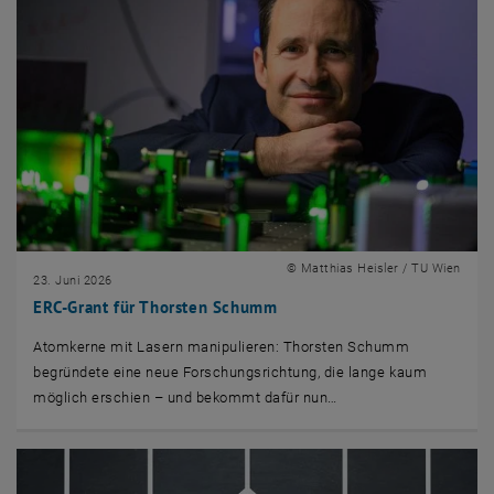
© Matthias Heisler / TU Wien
23. Juni 2026
ERC-Grant für Thorsten Schumm
Atomkerne mit Lasern manipulieren: Thorsten Schumm
begründete eine neue Forschungsrichtung, die lange kaum
möglich erschien – und bekommt dafür nun…