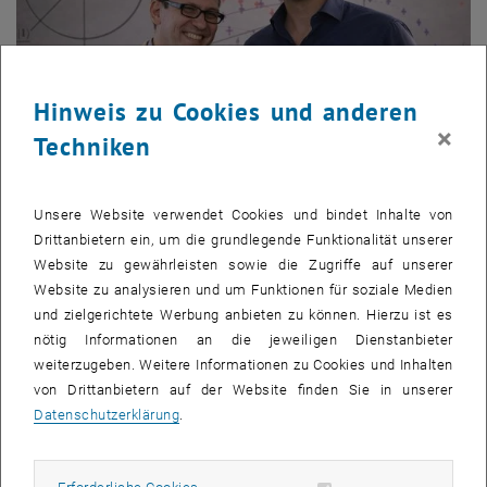
Hinweis zu Cookies und anderen
×
Techniken
Unsere Website verwendet Cookies und bindet Inhalte von
02. März 2026
Drittanbietern ein, um die grundlegende Funktionalität unserer
Eine neue „Unschärferelation“ für Quanten-Messfehler
Website zu gewährleisten sowie die Zugriffe auf unserer
TU Wien und IASBS (Iran) konnte man zeigen: Wie stark sich
Website zu analysieren und um Funktionen für soziale Medien
verschiedene Quanten-Messungen aufeinander auswirken,
und zielgerichtete Werbung anbieten zu können. Hierzu ist es
lässt sich in eine verblüffend…
nötig Informationen an die jeweiligen Dienstanbieter
weiterzugeben. Weitere Informationen zu Cookies und Inhalten
von Drittanbietern auf der Website finden Sie in unserer
Datenschutzerklärung
.
Erforderliche Cookies zulassen