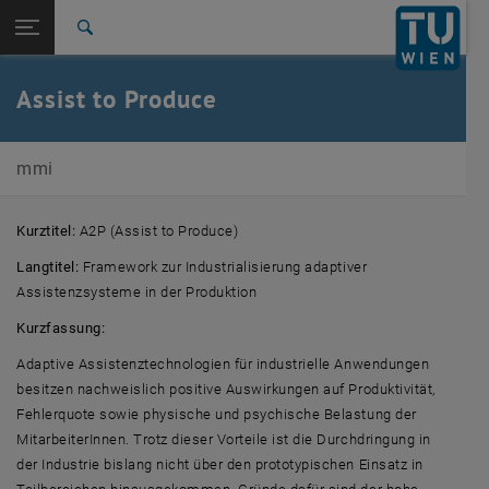
Studium
Seitennavigation öffnen
EN
TU Login
Forschung
Suche
International
Quicklinks
Assist to Produce
Quicklinks-Menü umschalten
Karriere
Zur 1. Menü Ebene
E330-02-3-Forschungsgruppe Mensch-Maschine-Interaktion
mmi
Zurück zur letzten Ebene:
Forschung
Zurück: Subseiten von Forschung auflisten
A2P (Assist to Produce)
Kurztitel:
A2P (Assist to Produce)
Langtitel:
Framework zur Industrialisierung adaptiver
Assistenzsysteme in der Produktion
Kurzfassung:
Adaptive Assistenztechnologien für industrielle Anwendungen
besitzen nachweislich positive Auswirkungen auf Produktivität,
Fehlerquote sowie physische und psychische Belastung der
MitarbeiterInnen. Trotz dieser Vorteile ist die Durchdringung in
der Industrie bislang nicht über den prototypischen Einsatz in