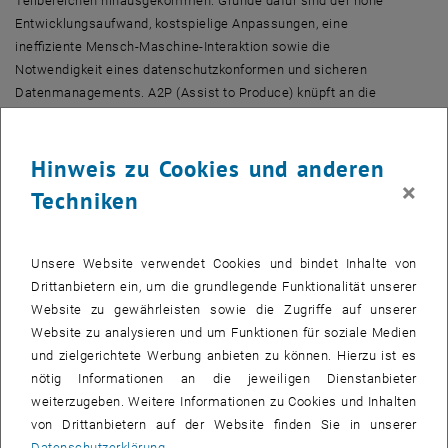
Teilbereichen hinausgekommen. Gründe dafür sind der hohe
Entwicklungsaufwand, kostspielige Anpassungen, eine
ineffiziente Mensch-Maschine-Interaktion sowie die
Notwendigkeit eines datenschutzkonformen und sicheren
Datenmanagements. A2P (Assist to Produce) knüpft an die
eingeführten Herausforderungen an und adressiert die
Entwicklung eines Frameworks für adaptive physische und
Hinweis zu Cookies und anderen
digitale Assistenzsysteme durch Aktivitätserkennung. Als Basis
dienen offene Datensätze zur Erkennung industrieller Tätigkeiten
×
Techniken
mittels neuronaler Netzwerke und zur Identifizierung von
Arbeitsschritten mit potenziellem Unterstützungsbedarf. Weiters
schafft das Projekt die Grundlage für einen nachhaltigen Schutz
Unsere Website verwendet Cookies und bindet Inhalte von
der Privatsphäre in Produktionssystemen, indem bestehende
Drittanbietern ein, um die grundlegende Funktionalität unserer
Techniken zur Anonymisierung privater oder sensibler Daten
Website zu gewährleisten sowie die Zugriffe auf unserer
sowie zum sicheren, firmenübergreifenden Training von KI
Website zu analysieren und um Funktionen für soziale Medien
mittels Federated Learning in industriellen Bereichen eingesetzt
und zielgerichtete Werbung anbieten zu können. Hierzu ist es
werden.
nötig Informationen an die jeweiligen Dienstanbieter
weiterzugeben. Weitere Informationen zu Cookies und Inhalten
Laufzeit:
01.05.2022. – 30.04.2025
von Drittanbietern auf der Website finden Sie in unserer
Förderstelle:
Österreichische Forschungsförderungsgesellschaft
Datenschutzerklärung
.