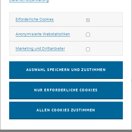
(FFG)
Partner
:
Erforderliche Cookies zulassen
Erforderliche Cookies
TU Wien, Institut für Managementwissenschaften,
Forschungsgruppe Mensch-Maschine-Interaktion
Statistik Cookies zulassen
Anonymisierte Webstatistiken
https://www.tuwien.at/mwbw/im/mmi
Infineon Technologies Austria AG
Marketing Cookies zulassen
Marketing und Drittanbieter
https://www.infineon.com/cms/austria/de/
MICADO AUTOMATION GmbH
www.micado-automation.at
AUSWAHL SPEICHERN UND ZUSTIMMEN
Siemens Aktiengesellschaft Österreich
https://new.siemens.com/at/de/unternehmen/themenfelder/innovat
labs/digilab-wien.html
NUR ERFORDERLICHE COOKIES
Siemens Mobility Austria GmbH
https://www.mobility.siemens.com/at/de.html
Universität Innsbruck, Institut für Mechatronik, Professur für
ALLEN COOKIES ZUSTIMMEN
Fertigungstechnik
https://www.uibk.ac.at/mechatronik/fertigungstechnik/