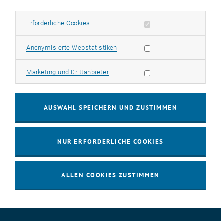
This message is intended only for use by the named addressee and
may contain privileged and/or confidential information. If you are not
Erforderliche Cookies zulassen
Erforderliche Cookies
the named addressee you should not disseminate, copy, or take any
action in reliance on it. If you have received this message in error
Statistik Cookies zulassen
please immediately notify the author. Any unauthorized review, use,
Anonymisierte Webstatistiken
disclosure, copying or distribution is strictly prohibited.
Thank you.
Marketing Cookies zulassen
Marketing und Drittanbieter
AUSWAHL SPEICHERN UND ZUSTIMMEN
IMPRESSUM
NUR ERFORDERLICHE COOKIES
BARRIEREFREIHEITSERKLÄRUNG
ALLEN COOKIES ZUSTIMMEN
DATENSCHUTZERKLÄRUNG (PDF)