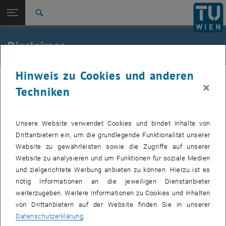
Studium
Seitennavigation öffnen
TU Login
Forschung
Suche
International
Quicklinks
Disclaimer
Quicklinks-Menü umschalten
Karriere
Hinweis zu Cookies und anderen
Zur 1. Menü Ebene
E311-Institut für Fertigungstechnik und Photonische
IFT
×
Technologien
Techniken
Zurück zur letzten Ebene:
E311-Institut für Fertigungstechnik
Zurück: Subseiten von E311-Institut für Fertigungstechnik und Photoni
Diese Nachricht ist ausschließlich für den oben bezeichneten
und Photonische Technologien
Adressaten bestimmt und enthält vertrauliche Informationen.
Unsere Website verwendet Cookies und bindet Inhalte von
Disclaimer
Sollten Sie nicht der oben bezeichnete Adressat sein oder diese
Drittanbietern ein, um die grundlegende Funktionalität unserer
Nachricht irrtümlich erhalten haben, ersuche ich, diese Nachricht
Website zu gewährleisten sowie die Zugriffe auf unserer
nicht weiterzugeben oder zu kopieren, sondern den Autor umgehend
Website zu analysieren und um Funktionen für soziale Medien
zu verständigen und diese Nachricht samt allfälliger Anlagen sofort
und zielgerichtete Werbung anbieten zu können. Hierzu ist es
zu löschen. Jegliche unbefugte Bearbeitung, Nutzung,
nötig Informationen an die jeweiligen Dienstanbieter
Vervielfältigung oder Verbreitung ist verboten.
weiterzugeben. Weitere Informationen zu Cookies und Inhalten
Vielen Dank.
von Drittanbietern auf der Website finden Sie in unserer
Datenschutzerklärung
.