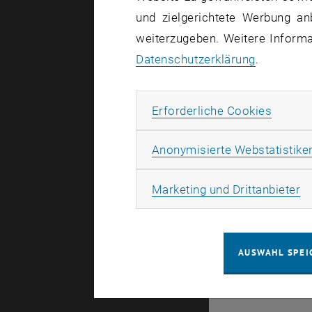
und zielgerichtete Werbung an
weiterzugeben. Weitere Informat
Datenschutzerklärung
.
© TU Wien
#
Erforde
Erforderliche Cookies
94293
Anonymisierte Webstatistike
Ma
Marketing und Drittanbieter
AUSWAHL SPEI