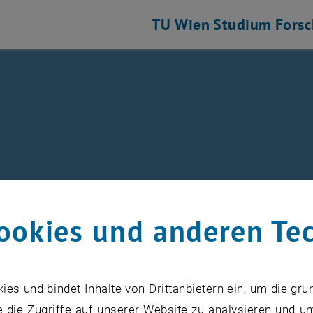
TU Wien
Studium
Fors
Jobs
ookies und anderen Te
 es keine freien Stellen.
s und bindet Inhalte von Drittanbietern ein, um die gru
 die Zugriffe auf unserer Website zu analysieren und u