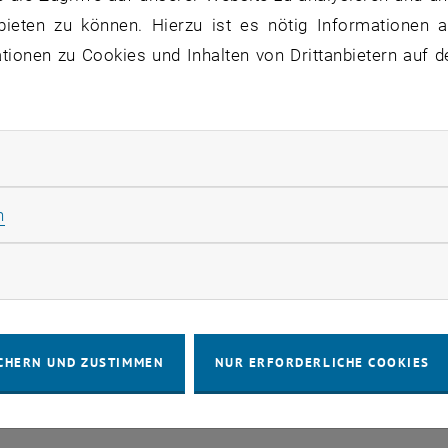
bieten zu können. Hierzu ist es nötig Informationen an
ionen zu Cookies und Inhalten von Drittanbietern auf d
IMPRESSUM
BARRIEREFREIHEITS
rliche Cookies zulassen
COOKIEEIN
Statistik Cookies zulassen
n
rketing Cookies zulassen
CHERN UND ZUSTIMMEN
NUR ERFORDERLICHE COOKIES