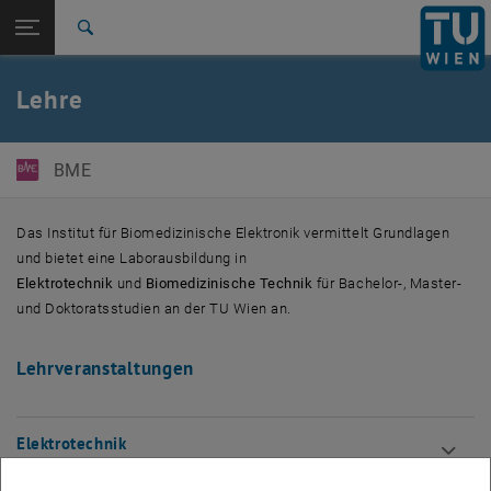
Studium
Seitennavigation öffnen
EN
TU Login
Forschung
Suche
International
Quicklinks
Lehre
Quicklinks-Menü umschalten
Karriere
Zur 1. Menü Ebene
E363-Institut für Biomedizinische Elektronik
BME
Zurück zur letzten Ebene:
E363-Institut für Biomedizinische
Zurück: Subseiten von E363-Institut für Biomedizinische Elektronik aufl
Elektronik
Das Institut für Biomedizinische Elektronik vermittelt Grundlagen
Lehre
und bietet eine Laborausbildung in
Elektrotechnik
und
Biomedizinische Technik
für Bachelor-, Master-
und Doktoratsstudien an der TU Wien an.
Lehrveranstaltungen
Elektrotechnik