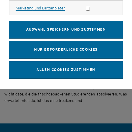
Nach Aktivierung werden u. U. Daten an
Marketing Cookies zulassen
Marketing und Drittanbieter
, öffnet in eine
Dritte übermittelt.
Datenschutzerklärung.
AUSWAHL SPEICHERN UND ZUSTIMMEN
YOUTUBE VIDEO "LABOR E
ABSPIELEN
NUR ERFORDERLICHE COOKIES
ALLEN COOKIES ZUSTIMMEN
Labor Elektrotechnik
Elektrotechnik 1 – diese Lehrveranstaltung ist das Kernstück des
Studiums Elektrotechnik und Informationstechnik, die erste und
wichtigste, die die frischgebackenen Studierenden absolvieren. Was
erwartet mich da, ist das eine trockene und…
Elektrotechnik 1 – diese Lehrveranstaltung ist das Kernstück des Stud