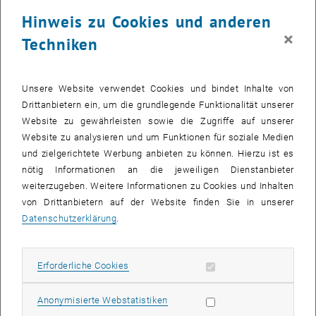
Biomedizinische Technik
Hinweis zu Cookies und anderen
×
Techniken
Praktische Ausbildung in Biosensorik, biomedizinischer
Instrumentierung, Muskel- und Nervenelektrostimulation sowie
MATLAB-Verarbeitung werden in vielen (anderen)
Unsere Website verwendet Cookies und bindet Inhalte von
Lehrveranstaltungen angeboten.
Drittanbietern ein, um die grundlegende Funktionalität unserer
Themen für Bachelor- und Masterarbeiten im Bereich der
Website zu gewährleisten sowie die Zugriffe auf unserer
Biomedizinischen Technik werden auf Anfrage vergeben. Aufgrund
Website zu analysieren und um Funktionen für soziale Medien
eines großen internationalen Netzwerks bieten wir auch
und zielgerichtete Werbung anbieten zu können. Hierzu ist es
Verbundarbeiten an.
nötig Informationen an die jeweiligen Dienstanbieter
Der Studiendekan für Biomedizinische Technik,
Prof. Eugenijus
weiterzugeben. Weitere Informationen zu Cookies und Inhalten
, öffnet in einem neuen Fenster
Kaniusas
, gehört dem Institut an.
von Drittanbietern auf der Website finden Sie in unserer
Datenschutzerklärung
.
Erforderliche Cookies zulassen
Erforderliche Cookies
Statistik Cookies zulassen
Anonymisierte Webstatistiken