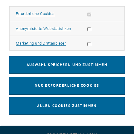
Project 3: Veronica Viola
Erforderliche Cookies zulassen
Erforderliche Cookies
Project 4: Sára Fülöp
Statistik Cookies zulassen
Anonymisierte Webstatistiken
Project 5: Christina Winter
Marketing Cookies zulassen
Marketing und Drittanbieter
AUSWAHL SPEICHERN UND ZUSTIMMEN
IMPRESSUM
NUR ERFORDERLICHE COOKIES
BARRIEREFREIHEITSERKLÄRUNG
ALLEN COOKIES ZUSTIMMEN
DATENSCHUTZERKLÄRUNG (PDF)