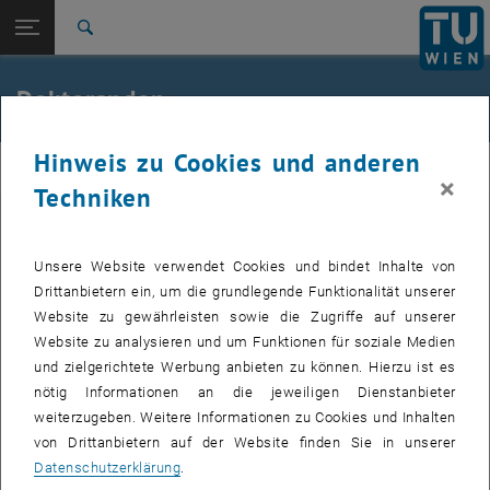
Studium
Seitennavigation öffnen
EN
TU Login
Forschung
Suche
International
Quicklinks
Doktoranden
Quicklinks-Menü umschalten
Karriere
Hinweis zu Cookies und anderen
Zur 1. Menü Ebene
SOLVER Doctoral College
Solver
×
Zurück zur letzten Ebene:
Techniken
Doktoratskollegs
Zurück: Subseiten von Doktoratskollegs auflisten
Doktoranden
Unser SOLVER-Team besteht aus fünf akademisch herausragenden
Doktoranden, die sich der Wissenschaft verschrieben haben und
Unsere Website verwendet Cookies und bindet Inhalte von
großes Interesse daran haben, einen Doktorgrad zu erwerben und
Drittanbietern ein, um die grundlegende Funktionalität unserer
interdisziplinäre Forschungsarbeiten an der Schnittstelle zwischen
Website zu gewährleisten sowie die Zugriffe auf unserer
Ingenieurwesen, Materialwissenschaften und medizinischer
Website zu analysieren und um Funktionen für soziale Medien
Biotechnologie durchzuführen.
und zielgerichtete Werbung anbieten zu können. Hierzu ist es
nötig Informationen an die jeweiligen Dienstanbieter
weiterzugeben. Weitere Informationen zu Cookies und Inhalten
Project 1: Philipp.Schlossgangl
von Drittanbietern auf der Website finden Sie in unserer
Datenschutzerklärung
.
Project 2: Peter Viragh