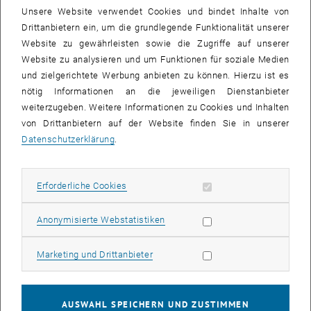
Echtzeit-Therapien ermöglichen, bei denen Diagnose und
Unsere Website verwendet Cookies und bindet Inhalte von
Intervention miteinander verschmelzen. Die Fähigkeit, in Echtzeit zu
Drittanbietern ein, um die grundlegende Funktionalität unserer
erkennen, zu entscheiden und einzugreifen, markiert einen
Website zu gewährleisten sowie die Zugriffe auf unserer
grundlegenden Wandel von einer reaktiven, nicht personalisierten
Website zu analysieren und um Funktionen für soziale Medien
Behandlung hin zu einer proaktiven, personalisierten Versorgung.
und zielgerichtete Werbung anbieten zu können. Hierzu ist es
Im neuen Doktorandenkolleg (DK)
BioDevX
bildet diese Konvergenz
nötig Informationen an die jeweiligen Dienstanbieter
die zentrale Vision der beteiligten Fakultäten und der angehenden
weiterzugeben. Weitere Informationen zu Cookies und Inhalten
Doktoranden.
von Drittanbietern auf der Website finden Sie in unserer
Datenschutzerklärung
.
Das Hauptziel des DK
BioDevX
ist die Ausbildung von „
Bio-Device-
Ingenieuren
“, d. h. zukünftigen Experten mit einzigartigen
Kompetenzen in der Entwicklung neuartiger Biosensoren, deren
Erforderliche Cookies zulassen
Erforderliche Cookies
Subseiten von Forschung
Anwendung in realen Lab-on-Chip-Systemen und in medizinischen
Geräten, die sowohl diagnostizieren als auch dynamisch auf
Statistik Cookies zulassen
Anonymisierte Webstatistiken
physiologische Zustände reagieren können. Das große Interesse an
diesem Doktorandenkolleg spiegelt sich in bedeutenden nationalen
Marketing Cookies zulassen
und internationalen Kooperationspartnern wider.
Marketing und Drittanbieter
Es wurden zehn Promotionsprojekte definiert, die von der
Grundlagen- und angewandten Biosensorik bis hin zu angewandten
AUSWAHL SPEICHERN UND ZUSTIMMEN
medizinischen Geräten reichen. Die Projekte sind klar miteinander