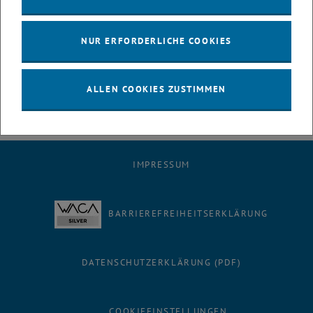
vernetzt und weisen erhebliche Synergien mit laufenden nationalen
und internationalen Projekten auf. Das DK BioDevX profitiert in
NUR ERFORDERLICHE COOKIES
hohem Maße von international renommierten Experten und jungen,
motivierten Wissenschaftlern aus den Fakultäten für Chemie,
Elektrotechnik und Informationstechnik, Physik, Maschinenbau und
ALLEN COOKIES ZUSTIMMEN
Wirtschaftsingenieurwesen sowie Informatik.
IMPRESSUM
BARRIEREFREIHEITSERKLÄRUNG
DATENSCHUTZERKLÄRUNG (PDF)
COOKIEEINSTELLUNGEN