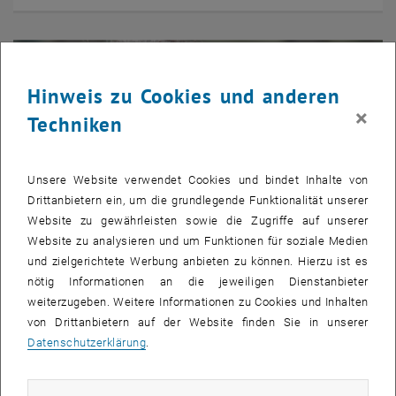
Hinweis zu Cookies und anderen
×
Techniken
Unsere Website verwendet Cookies und bindet Inhalte von
Drittanbietern ein, um die grundlegende Funktionalität unserer
Website zu gewährleisten sowie die Zugriffe auf unserer
Website zu analysieren und um Funktionen für soziale Medien
und zielgerichtete Werbung anbieten zu können. Hierzu ist es
nötig Informationen an die jeweiligen Dienstanbieter
© Michael Schneider | TU Wien
weiterzugeben. Weitere Informationen zu Cookies und Inhalten
Nachhaltige Siliciumcarbid Technologie
von Drittanbietern auf der Website finden Sie in unserer
Datenschutzerklärung
.
Siliciumcarbid (SiC) als Verbundhalbleiter ermöglicht effiziente
leistungselektronische Bauelemente für beispielsweise
Elektroautos. Unsere Forschung konzentriert sich auf