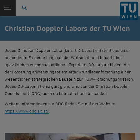
Studium
Seitennavigation öffnen
EN
TU Login
Forschung
Suche
CD-Labor für Nachhaltige Siliciumcarbid Technologie
Distributed Parameter Systems
Inclusion Body Processing 4.0
Verbessertes Bremsverhalten von Schienenfahrzeugen
Bitumen
Christian Doppler Labor für Embedded Machine Learning
Powertrain
International
Quicklinks
Christian Doppler Labors der TU Wien
Quicklinks-Menü umschalten
Karriere
Zur 1. Menü Ebene
Forschung
Jedes Christian Doppler Labor (kurz: CD-Labor) entsteht aus einer
Zurück zur letzten Ebene:
Forschung
Zurück: Subseiten von Forschung auflisten
besonderen Fragestellung aus der Wirtschaft und bedarf einer
Christian Doppler Labor
spezifischen wissenschaftlichen Expertise. CD-Labors bilden mit
CD-Labor für Nachhaltige Siliciumcarbid Technologie
der Förderung anwendungsorientierter Grundlagenforschung einen
Distributed Parameter Systems
wesentlichen strategischen Baustein zur TUW-Forschungsmission.
Inclusion Body Processing 4.0
Jedes CD-Labor ist einzigartig und wird von der Christian Doppler
Verbessertes Bremsverhalten von Schienenfahrzeugen
Gesellschaft (CDG) auch so betrachtet und behandelt.
Bitumen
Weitere Informationen zur CDG finden Sie auf der Website
Christian Doppler Labor für Embedded Machine Learning
, öffnet eine externe URL in einem neuen Fenste
https://www.cdg.ac.at/
.
Powertrain