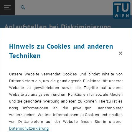
Studium
Seitennavigation öffnen
EN
TU Login
Forschung
Suche
International
Quicklinks
Anlaufstellen bei Diskriminierung
Quicklinks-Menü umschalten
Karriere
Zur 1. Menü Ebene
TU Wien
Hinweis zu Cookies und anderen
Antidiskriminierung wird vielfach unter der Vorstellung diskutiert,
Zurück zur letzten Ebene:
×
Arbeitskreis für
Techniken
dass im Beruf alle ihre Aufgaben gleichermaßen erfüllen und die
Zurück: Subseiten von Arbeitskreis für Gleichbehandlungsfragen AKG a
Gleichbehandlungsfragen AKG
Universität dafür ein neutrales Umfeld zur Verfügung stellt. Da wir
Diskriminierung
als Menschen jedoch in vielfältigster Weise unterschiedlich sind,
Unsere Website verwendet Cookies und bindet Inhalte von
bleiben trotzdem viele Konfliktpotentiale offen, auch aufgrund der
Drittanbietern ein, um die grundlegende Funktionalität unserer
vielfältigen kulturellen Voraussetzungen.
Website zu gewährleisten sowie die Zugriffe auf unserer
, öffnet in einem neuen Fenster
Das
Bundes-Gleichbehandlungsgesetz
und die
Website zu analysieren und um Funktionen für soziale Medien
Betriebsvereinbarung über partnerschaftliches Verhalten und
und zielgerichtete Werbung anbieten zu können. Hierzu ist es
, öffnet eine externe URL in einem
Antidiskriminierung am Arbeitsplatz
formulieren die rechtlichen
nötig Informationen an die jeweiligen Dienstanbieter
Rahmenbedingungen an der TU Wien. Deren Umsetzung ist immer
weiterzugeben. Weitere Informationen zu Cookies und Inhalten
wieder Diskussionsstoff.
von Drittanbietern auf der Website finden Sie in unserer
Übersicht
Datenschutzerklärung
.