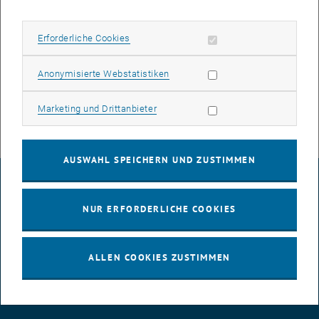
Erforderliche Cookies zulassen
Erforderliche Cookies
Für Angehörige der TU Wien
Statistik Cookies zulassen
Für Angehörige von Universitäten
Anonymisierte Webstatistiken
Außerhalb der Universitäten (nach Themenschwerpunkten)
Marketing Cookies zulassen
Marketing und Drittanbieter
AUSWAHL SPEICHERN UND ZUSTIMMEN
IMPRESSUM
NUR ERFORDERLICHE COOKIES
BARRIEREFREIHEITSERKLÄRUNG
ALLEN COOKIES ZUSTIMMEN
DATENSCHUTZERKLÄRUNG (PDF)