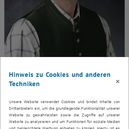
Hinweis zu Cookies und anderen
×
Techniken
, öffnet eine externe UR
Univ.Prof. Dipl.Ing. Dr.techn. Paul Romatschke
wurde mit
Wirksamkeit vom 1.9.2025 zum
Universitätsprofessor für
Unsere Website verwendet Cookies und bindet Inhalte von
Theoretical High Energy Physics
an der TU Wien bestellt. Er ist dem
Drittanbietern ein, um die grundlegende Funktionalität unserer
Institut für Theoretische Physik
(E136) an der
Fakultät für Physik
Website zu gewährleisten sowie die Zugriffe auf unserer
zugeordnet.
Website zu analysieren und um Funktionen für soziale Medien
Lebenslauf
: Paul Romatschke stammt aus Wels. Er studierte
und zielgerichtete Werbung anbieten zu können. Hierzu ist es