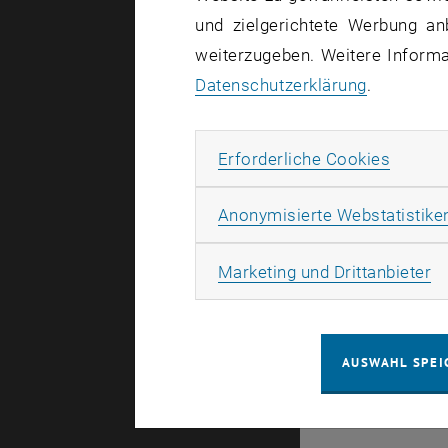
und zielgerichtete Werbung an
weiterzugeben. Weitere Informat
Datenschutzerklärung
.
Es gibt kei
Erforde
Erforderliche Cookies
Anonymisierte Webstatistike
© TU Wien
#
Ma
Marketing und Drittanbieter
43491
AUSWAHL SPEI