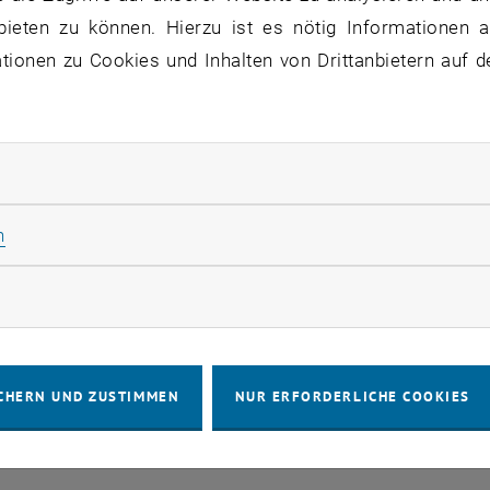
bieten zu können. Hierzu ist es nötig Informationen an
VERANSTALTUNGEN VOM 16. J
ionen zu Cookies und Inhalten von Drittanbietern auf d
ne Veranstaltungen in der aktuellen Ansicht.
rliche Cookies zulassen
Statistik Cookies zulassen
n
IMPRESSUM
BARRIEREFREIHEITS
rketing Cookies zulassen
COOKIEEIN
CHERN UND ZUSTIMMEN
NUR ERFORDERLICHE COOKIES