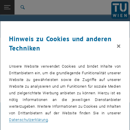
Studium
Seitennavigation öffnen
EN
TU Login
Forschung
Suche
International
Quicklinks
Veranstaltungskalender
Quicklinks-Menü umschalten
Karriere
Hinweis zu Cookies und anderen
Zur 1. Menü Ebene
TU Wien
×
Techniken
Interne Angebote (
Events, Veranstaltungen, Workshops, Konferenzen
)
Zurück zur letzten Ebene:
Wirtschaftskooperationen
Zurück: Subseiten von Wirtschaftskooperationen auflisten
sind nach dem TU Login verfügbar.
Veranstaltungskalender
Unsere Website verwendet Cookies und bindet Inhalte von
VERANSTALTUNGEN VOM 21. JULI 2026
Drittanbietern ein, um die grundlegende Funktionalität unserer
Website zu gewährleisten sowie die Zugriffe auf unserer
Es gibt keine Veranstaltungen in der aktuellen Ansicht.
Website zu analysieren und um Funktionen für soziale Medien
und zielgerichtete Werbung anbieten zu können. Hierzu ist es
nötig Informationen an die jeweiligen Dienstanbieter
weiterzugeben. Weitere Informationen zu Cookies und Inhalten
IMPRESSUM
von Drittanbietern auf der Website finden Sie in unserer
Datenschutzerklärung
.