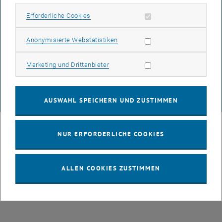
BARRIEREFREIHEITSERKLÄRUNG
Erforderliche Cookies zulassen
Erforderliche Cookies
DATENSCHUTZERKLÄRUNG (PDF)
Statistik Cookies zulassen
Anonymisierte Webstatistiken
Marketing Cookies zulassen
Marketing und Drittanbieter
COOKIEEINSTELLUNGEN
AUSWAHL SPEICHERN UND ZUSTIMMEN
© TU Wien
# 43491
NUR ERFORDERLICHE COOKIES
ALLEN COOKIES ZUSTIMMEN