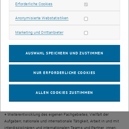
Erforderliche Cookies zulassen
Erforderliche Cookies
Publikationserfahrung; Lehrerfahrung; Auslandserfahrung für eine
Laufbahnstelle
Statistik Cookies zulassen
Anonymisierte Webstatistiken
Was muss man mitbringen?
Neugier und Freude in und an der Forschung und Lösung von
Marketing Cookies zulassen
Marketing und Drittanbieter
gesellschaftlichen und technischen Problemen; analytische
Fähigkeiten; strukturiertes Arbeiten; offen für neue Entwicklungen;
Managementfähigkeit; Mitarbeiterführung; hohe soziale Kompetenz;
AUSWAHL SPEICHERN UND ZUSTIMMEN
Interesse, an der Entwicklung der Universität mitzuwirken
Mit wem hat man zu tun?
Studierende; Mitarbeiter_innen und Professor_innen des Instituts,
NUR ERFORDERLICHE COOKIES
der Fakultät und der Universität; Projekt- und
Kooperationspartner_innen von (inter-)nationalen Universitäten und
aus der Wirtschaft, Industrie und öffentlichen Verwaltung; Scientific
ALLEN COOKIES ZUSTIMMEN
Community; Fördergeber
Welche Pros & Contra gibt es?
+
Weiterentwicklung des eigenen Fachgebietes; Vielfalt der
Aufgaben; nationale und internationale Tätigkeit, Arbeit in und mit
interdisziplinären und internationalen Teams und Partner_innen;