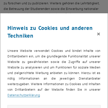
zu forschen und zu publizieren. Weiters gehören die Lehrtätigkeit,
die Betreuung der Studierenden sowie die Einwerbung nationaler
und internationaler Fördermittel zu den Aufgaben.
Welche Aufgaben hat ein_e Assistenzprofessor_in/Assoziierten
Hinweis zu Cookies und anderen
Professor_in?
×
Vertretung eines Fachgebiets und Entwicklung dieses Fachgebiets
Techniken
in Forschung und Lehre; Vertretung des Fachgebiets nach innen und
außen; Drittmitteleinwerbung; (inter-)nationale Projekttätigkeit;
eigenständige Forschung und Lehre; Publikationstätigkeit;
Unsere Website verwendet Cookies und bindet Inhalte von
Einbindung in die Scientific Community; Betreuung von
Drittanbietern ein, um die grundlegende Funktionalität unserer
Studierenden sowie Führung von Teams bzw. Projektgruppen;
Website zu gewährleisten sowie die Zugriffe auf unserer
Mitwirkung an der Entwicklung der Fakultät und Universität;
Website zu analysieren und um Funktionen für soziale Medien
Gremientätigkeit; Mitarbeit bei Organisations- und
und zielgerichtete Werbung anbieten zu können. Hierzu ist es
Verwaltungsaufgaben sowie Evaluierungsmaßnahmen
nötig Informationen an die jeweiligen Dienstanbieter
weiterzugeben. Weitere Informationen zu Cookies und Inhalten
Was sind die wichtigsten Skills?
von Drittanbietern auf der Website finden Sie in unserer
Abschluss eines fachlich passenden Doktorats; Innovationskraft;
Datenschutzerklärung
.
didaktische Fähigkeiten; vernetztes Denken und interdisziplinäre
Zusammenarbeit; hohe Fachkompetenz; Erfahrung in der Akquise
und Durchführung von (Forschungs-)Projekten;