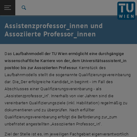
Studium
Seitennavigation öffnen
EN
TU Login
Forschung
Suche
International
Assistenzprofessor_innen und
Quicklinks
Quicklinks-Menü umschalten
Karriere
Assoziierte Professor_innen
Zur 1. Menü Ebene
TU Wien
Zurück zur letzten Ebene:
Das
Laufbahnmodell der TU Wien ermöglicht eine durchgängige
Die wissenschaftliche Karriere an der
Zurück: Subseiten von Die wissenschaftliche Karriere an der TU Wien a
wissenschaftliche Karriere von der_dem Universitätsassistent_in
TU Wien
postdoc bis zur Assoziierten Professur.
Kernstück des
Assistenzprofessor_in
Laufbahnmodells stellt die sogenannte Qualifizierungsvereinbarung
dar. Die_Der erfolgreiche Kandidat_in beginnt - im Fall des
Abschlusses einer Qualifizierungsvereinbarung - als
„Assistenzprofessor_in“. Innerhalb von vier Jahren sind die
vereinbarten Qualifizierungsziele (inkl. Habilitation) regelmäßig zu
dokumentieren und zu überprüfen. Nach erfüllter
Qualifizierungsvereinbarung erfolgt die Beförderung zur_zum
unbefristet angestellten „Assoziierten Professor_in“.
Ziel der Stelle ist es, im jeweiligen Fachgebiet eigenverantwortlich