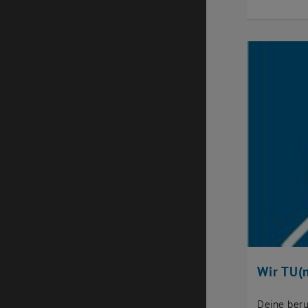
Wir TU(n
Deine beru