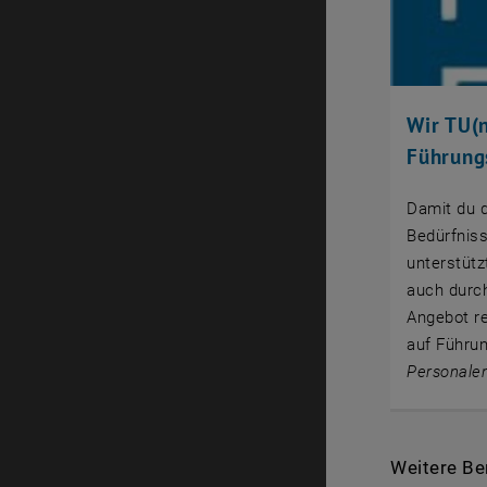
Wir TU(
Führung
Damit du d
Bedürfnis
unterstütz
auch durch
Angebot re
auf Führu
Personalen
Weitere Be