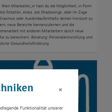
 Wien Mitarbeiter_in hast du die Möglichkeit, in Form
Job Rotation, eines Job Shadowings, oder im Zuge
Erasmus oder Auslandaufenthalts deinen Horizont zu
ern, neue Bereiche kennenzulernen und die
menarbeit mit anderen Mitarbeitern durch neue
cke zu bereichern.
Beratung: Personalentwicklung und
bliche Gesundheitsförderung
chniken
×
ndlegende Funktionalität unserer