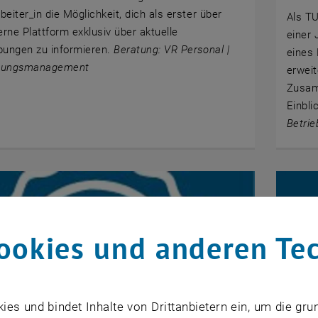
eiter_in die Möglichkeit, dich als erster über
Als TU
erne Plattform exklusiv über aktuelle
einer 
bungen zu informieren.
Beratung: VR Personal |
eines 
bungsmanagement
erweit
Zusam
Einbli
Betrie
ookies und anderen Te
s und bindet Inhalte von Drittanbietern ein, um die gru