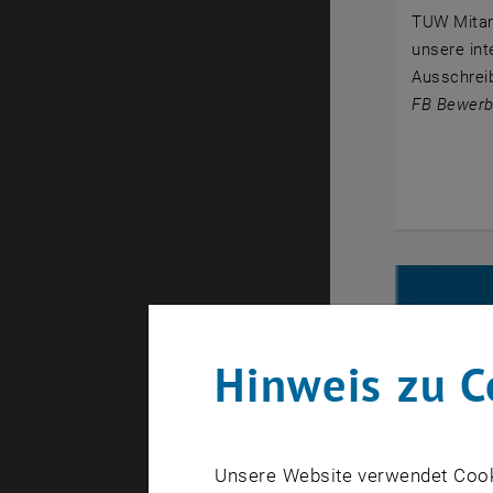
TUW Mitarb
unsere int
Ausschrei
FB Bewer
Hinweis zu C
Unsere Website verwendet Cookie