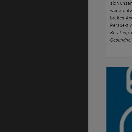
sich unser
weiterentw
breites An
Perspektiv
Beratung: 
Gesundhei