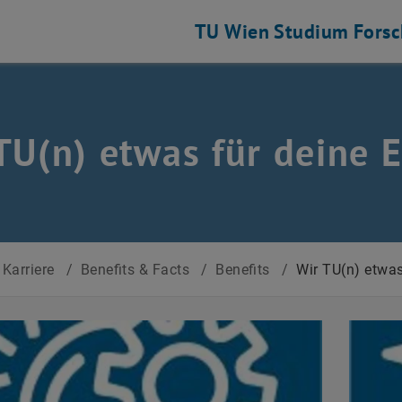
TU Wien
Studium
Fors
TU(n) etwas für deine 
Karriere
/
Benefits & Facts
/
Benefits
/
Wir TU(n) etwas