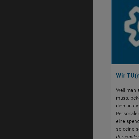
Wir TU(
Weil man s
muss, bek
dich an ei
Personale
eine spend
so deine s
Personalen