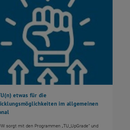
TU(n) etwas für die
icklungsmöglichkeiten im allgemeinen
onal
UW sorgt mit den Programmen „TU_UpGrade“ und