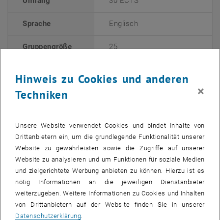
Umfang
30 ECTS
Sprache
Englisch
Gruppengröße
25
, öffnet ei
Moduleinteilung
Lehrveranstaltungen
und
Hinweis zu Cookies und anderen
, öffnet in einem neu
Curriculum
×
Techniken
Eckdaten zum Erweiterungsstudium "Innovation"
Unsere Website verwendet Cookies und bindet Inhalte von
Drittanbietern ein, um die grundlegende Funktionalität unserer
Afubau des Erweiterungsstudiums
Website zu gewährleisten sowie die Zugriffe auf unserer
Website zu analysieren und um Funktionen für soziale Medien
Die Module des Studiums Innovation vermitteln
und zielgerichtete Werbung anbieten zu können. Hierzu ist es
Zusatzqualifikationen in Bereichen wie Firmengründung,
nötig Informationen an die jeweiligen Dienstanbieter
Innovationsmanagement und Forschungstransfer:
weiterzugeben. Weitere Informationen zu Cookies und Inhalten
von Drittanbietern auf der Website finden Sie in unserer
Innovation und Kreativität
(7 ECTS)
Datenschutzerklärung
.
Als Voraussetzung für die Absolvierung des ersten Modul haben die