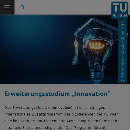
Studium
Seitennavigation öffnen
EN
TU Login
Forschung
Suche
International
© UmerDraz - stock.adobe.com
Quicklinks
Quicklinks-Menü umschalten
Karriere
Zur 1. Menü Ebene
Studium
Zurück zur letzten Ebene:
Studienangebot
Zurück: Subseiten von Studienangebot auflisten
Erweiterungsstudium „Innovation“
Erweiterungsstudium „Innovation“
Das Erweiterungsstudium
„Innovation”
ist ein einjähriges
internationales Zusatzprogramm, das Studierenden der TU Wien
eine hochwertige, praxisorientierte Ausbildung in den Bereichen
Intra- und Entrepreneurship bietet. Das Programm fördert