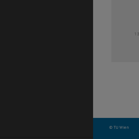
1
1
© TU Wien
#