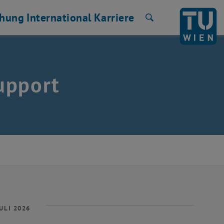
chung
International
Karriere
Suche
upport
ULI 2026