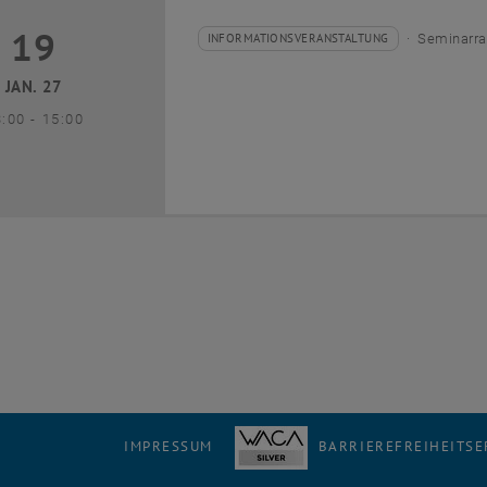
19
9 Januar 2027
INFORMATIONSVERANSTALTUNG
Seminarra
Veranstaltungstyp:
Veranstaltungsort:
JAN. 27
bis
3:00
-
15:00
IMPRESSUM
BARRIEREFREIHEITS