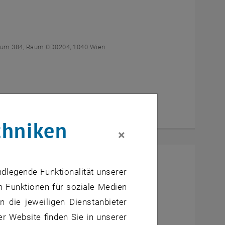
um 384, Raum CD0204, 1040 Wien
chniken
×
l Students
ndlegende Funktionalität unserer
m Funktionen für soziale Medien
um AE U1 - 7, 1040 Wien
 die jeweiligen Dienstanbieter
er Website finden Sie in unserer