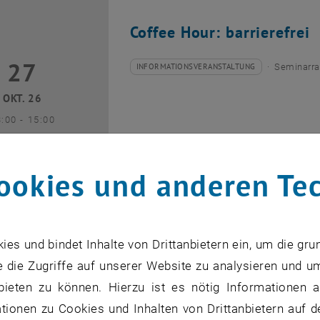
Coffee Hour: barrierefrei
27
7 Oktober 2026
INFORMATIONSVERANSTALTUNG
Seminarra
Veranstaltungstyp:
Veranstaltungsort:
OKT. 26
bis
3:00
-
15:00
ookies und anderen Te
Coffee Hour: Internationa
s und bindet Inhalte von Drittanbietern ein, um die gru
 die Zugriffe auf unserer Website zu analysieren und u
10
0 November 2026
INFORMATIONSVERANSTALTUNG
Seminarra
Veranstaltungstyp:
Veranstaltungsort:
bieten zu können. Hierzu ist es nötig Informationen an
NOV. 26
ionen zu Cookies und Inhalten von Drittanbietern auf d