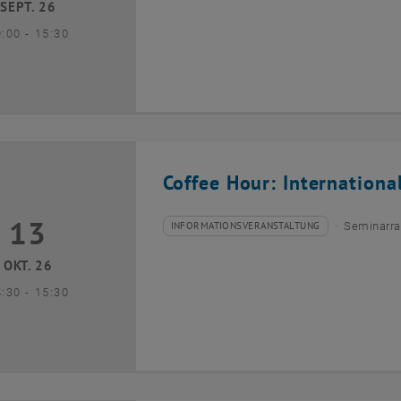
SEPT. 26
bis
9:00
-
15:30
Coffee Hour: Internationa
13
3 Oktober 2026
INFORMATIONSVERANSTALTUNG
Seminarra
Veranstaltungstyp:
Veranstaltungsort:
OKT. 26
bis
4:30
-
15:30