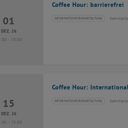
Coffee Hour: barrierefrei
01
1 Dezember 2026
INFORMATIONSVERANSTALTUNG
Seminarra
Veranstaltungstyp:
Veranstaltungsort:
DEZ. 26
bis
3:00
-
15:00
Coffee Hour: Internationa
15
5 Dezember 2026
INFORMATIONSVERANSTALTUNG
Seminarra
Veranstaltungstyp:
Veranstaltungsort:
DEZ. 26
bis
2:30
-
13:30