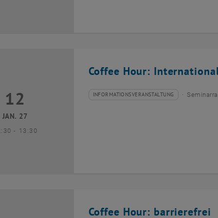
Coffee Hour: Internationa
12
2 Januar 2027
INFORMATIONSVERANSTALTUNG
Seminarra
Veranstaltungstyp:
Veranstaltungsort:
JAN. 27
bis
2:30
-
13:30
Coffee Hour: barrierefrei